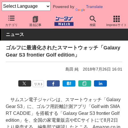
Powered by
Translate
ケータイ Watch
周辺機器/アクセサリー
ウェアラブル
スマート
カテゴリ
過去記事
検索
Impressサイト
ニュース
ゴルフに最適化されたスマートウォッチ「Galaxy
Gear S3 frontier Golf edition」
島田 純
2018年7月26日 16:01
リスト
サムスン電子ジャパンは、スマートウォッチ「Galaxy
Gear S3」に、ゴルフ用距離計測アプリ「Golf with SMA
RT CADDIE」を搭載する「Galaxy Gear S3 frontier Golf
edition」を、全国の家電量販店やECサイトにて8月2日
より発売する。編集部で確認したところ、Amazon.co.jp