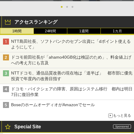
●
●
●
アクセスランキング
1時間
24時間
1週間
1カ月
NTT島田社長、ソフトバンクのセブン出資に「dポイント使える
ようにして」
ドコモ前田社長が「ahamo40GB化は検証のため」、料金値上げ
への考え方にも言及
NTTドコモ、通信品質改善の現在地は「道半ば」 都市部に優先
投資で年度内の改善目指す
ドコモ・バイクシェアの障害、原因はシステム移行 都内は明日
7日に復旧作業
BoseのホームオーディオがAmazonでセール
もっと見る
Special Site