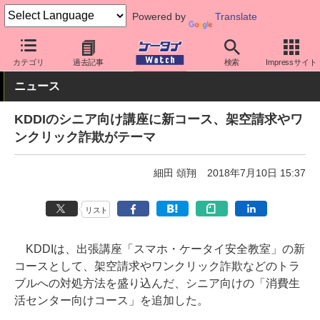
Powered by
Translate
ケータイ Watch
キャリア
au
サポート
カテゴリ
過去記事
検索
Impressサイト
ニュース
KDDIのシニア向け講座に新コース、架空請求やワ
ンクリック詐欺がテーマ
細田 頌翔
2018年7月10日 15:37
リスト
KDDIは、出張講座「スマホ・ケータイ安全教室」の新
コースとして、架空請求やワンクリック詐欺などのトラ
ブルへの対処方法を盛り込んだ、シニア向けの「消費生
活センター向けコース」を追加した。