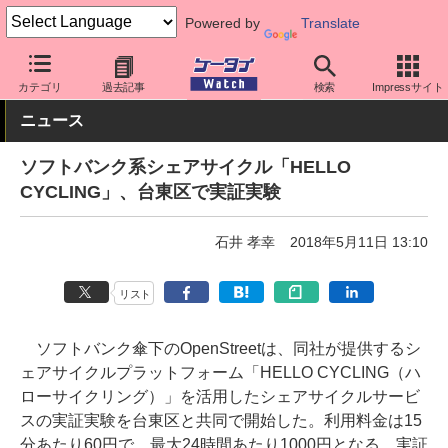
Powered by
Translate
ケータイ Watch
最新技術/その他
自転車
カテゴリ
過去記事
検索
Impressサイト
ニュース
ソフトバンク系シェアサイクル「HELLO
CYCLING」、台東区で実証実験
石井 孝幸
2018年5月11日 13:10
リスト
ソフトバンク傘下のOpenStreetは、同社が提供するシ
ェアサイクルプラットフォーム「HELLO CYCLING（ハ
ローサイクリング）」を活用したシェアサイクルサービ
スの実証実験を台東区と共同で開始した。利用料金は15
分あたり60円で、最大24時間あたり1000円となる。実証