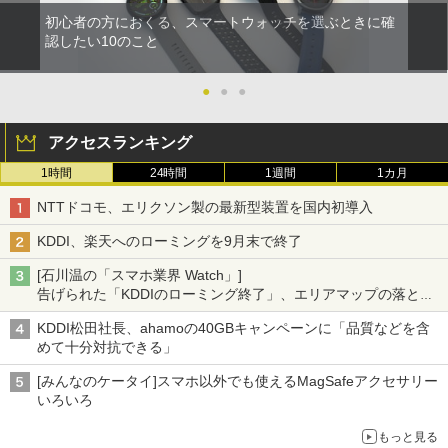
初心者の方におくる、スマートウォッチを選ぶときに確
認したい10のこと
●
●
●
アクセスランキング
1時間
24時間
1週間
1カ月
NTTドコモ、エリクソン製の最新型装置を国内初導入
KDDI、楽天へのローミングを9月末で終了
[石川温の「スマホ業界 Watch」]
告げられた「KDDIのローミング終了」、エリアマップの落とし
穴と楽天モバイルの課題
KDDI松田社長、ahamoの40GBキャンペーンに「品質などを含
めて十分対抗できる」
[みんなのケータイ]スマホ以外でも使えるMagSafeアクセサリー
いろいろ
もっと見る