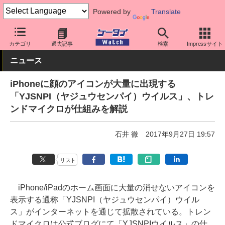
Powered by
Translate
ケータイ Watch
OS
iPhone (iOS)
その他
カテゴリ
過去記事
検索
Impressサイト
ニュース
iPhoneに顔のアイコンが大量に出現する
「YJSNPI（ヤジュウセンパイ）ウイルス」、トレ
ンドマイクロが仕組みを解説
石井 徹
2017年9月27日 19:57
リスト
iPhone/iPadのホーム画面に大量の消せないアイコンを
表示する通称「YJSNPI（ヤジュウセンパイ）ウイル
ス」がインターネットを通じて拡散されている。トレン
ドマイクロは公式ブログにて「YJSNPIウイルス」の仕