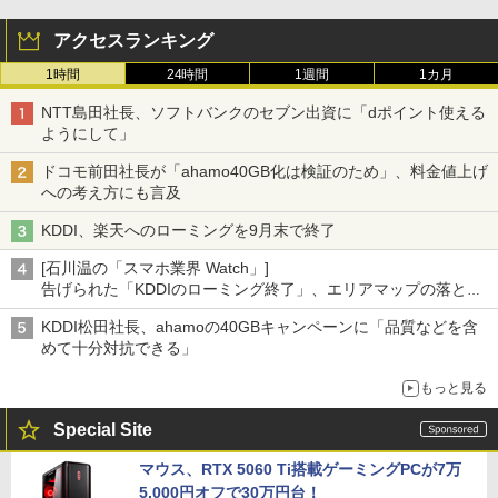
アクセスランキング
1時間
24時間
1週間
1カ月
NTT島田社長、ソフトバンクのセブン出資に「dポイント使える
ようにして」
ドコモ前田社長が「ahamo40GB化は検証のため」、料金値上げ
への考え方にも言及
KDDI、楽天へのローミングを9月末で終了
[石川温の「スマホ業界 Watch」]
告げられた「KDDIのローミング終了」、エリアマップの落とし
穴と楽天モバイルの課題
KDDI松田社長、ahamoの40GBキャンペーンに「品質などを含
めて十分対抗できる」
もっと見る
Special Site
マウス、RTX 5060 Ti搭載ゲーミングPCが7万
5,000円オフで30万円台！