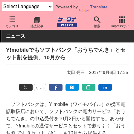
Powered by
Translate
ケータイ Watch
キャリア
ワイモバイル
料金プラン・割引
カテゴリ
過去記事
検索
Impressサイト
ニュース
Y!mobileでもソフトバンク「おうちでんき」とセ
ット割を提供、10月から
太田 亮三
2017年9月6日 17:35
リスト
ソフトバンクは、Y!mobile（ワイモバイル）の携帯電
話取扱店において、ソフトバンクの電力サービス「おう
ちでんき」の申込受付を10月2日から開始する。あわせ
て、Y!mobileの通信サービスとセットで割り引く「おう
ち割 でんきセット（A）」も10月から提供する。