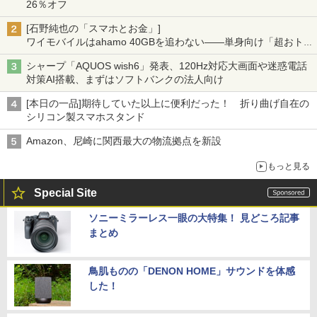
26％オフ
[石野純也の「スマホとお金」]
ワイモバイルはahamo 40GBを追わない――単身向け「超おトク
割」の安さと1年限定の注意点
シャープ「AQUOS wish6」発表、120Hz対応大画面や迷惑電話
対策AI搭載、まずはソフトバンクの法人向け
[本日の一品]期待していた以上に便利だった！ 折り曲げ自在の
シリコン製スマホスタンド
Amazon、尼崎に関西最大の物流拠点を新設
もっと見る
Special Site
ソニーミラーレス一眼の大特集！ 見どころ記事
まとめ
鳥肌ものの「DENON HOME」サウンドを体感
した！