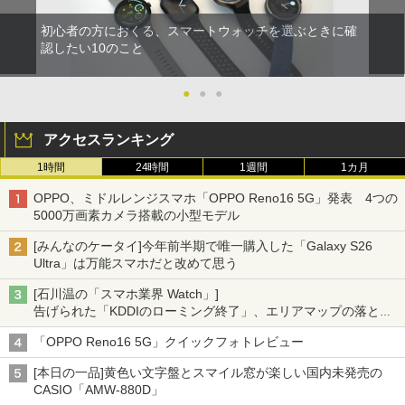
初心者の方におくる、スマートウォッチを選ぶときに確
認したい10のこと
●
●
●
アクセスランキング
1時間
24時間
1週間
1カ月
OPPO、ミドルレンジスマホ「OPPO Reno16 5G」発表 4つの
5000万画素カメラ搭載の小型モデル
[みんなのケータイ]今年前半期で唯一購入した「Galaxy S26
Ultra」は万能スマホだと改めて思う
[石川温の「スマホ業界 Watch」]
告げられた「KDDIのローミング終了」、エリアマップの落とし
穴と楽天モバイルの課題
「OPPO Reno16 5G」クイックフォトレビュー
[本日の一品]黄色い文字盤とスマイル窓が楽しい国内未発売の
CASIO「AMW-880D」