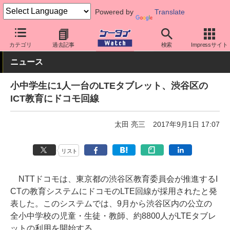
Powered by
Translate
ケータイ Watch
アプリ・サービス
教育
カテゴリ
過去記事
検索
Impressサイト
ニュース
小中学生に1人一台のLTEタブレット、渋谷区の
ICT教育にドコモ回線
太田 亮三
2017年9月1日 17:07
リスト
NTTドコモは、東京都の渋谷区教育委員会が推進するI
CTの教育システムにドコモのLTE回線が採用されたと発
表した。このシステムでは、9月から渋谷区内の公立の
全小中学校の児童・生徒・教師、約8800人がLTEタブレ
ットの利用を開始する。