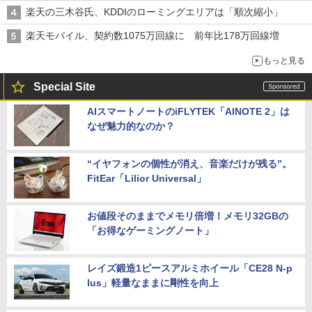
楽天の三木谷氏、KDDIのローミングエリアは「順次縮小」
楽天モバイル、契約数1075万回線に 前年比178万回線増
もっと見る
Special Site
AIスマートノートのiFLYTEK「AINOTE 2」は
なぜ魅力的なのか？
“イヤフォンの個性が消え、音楽だけが残る”。
FitEar「Lilior Universal」
お値段そのままでメモリ倍増！メモリ32GBの
「お得なゲーミングノート」
レイズ鍛造1ピースアルミホイール「CE28 N-p
lus」軽量なままに剛性を向上