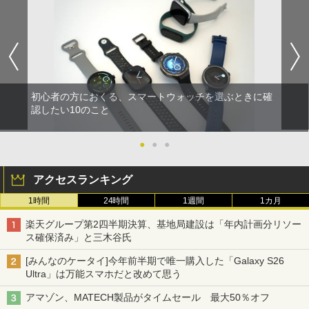
初心者の方におくる、スマートウォッチを選ぶときに確
認したい10のこと
●
●
●
アクセスランキング
1時間
24時間
1週間
1カ月
楽天グループ第2四半期決算、基地局建設は「年内計画分リソー
ス確保済み」と三木谷氏
[みんなのケータイ]今年前半期で唯一購入した「Galaxy S26
Ultra」は万能スマホだと改めて思う
アマゾン、MATECH製品がタイムセール 最大50％オフ