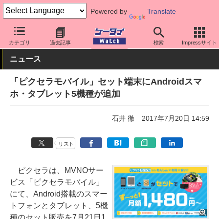
Powered by
Translate
ケータイ Watch
格安スマホ/格安SIM
格安SIM/MVNO
その他
カテゴリ
過去記事
検索
Impressサイト
ニュース
「ピクセラモバイル」セット端末にAndroidスマ
ホ・タブレット5機種が追加
石井 徹
2017年7月20日 14:59
リスト
ピクセラは、MVNOサー
ビス「ピクセラモバイル」
にて、Android搭載のスマー
トフォンとタブレット、5機
種のセット販売を7月21日1