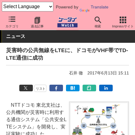
Powered by
Translate
ケータイ Watch
キャリア
ドコモ
ネットワーク/技術
カテゴリ
過去記事
検索
Impressサイト
ニュース
災害時の公共無線をLTEに、ドコモがVHF帯でTD-
LTE通信に成功
石井 徹
2017年6月13日 15:11
リスト
NTTドコモ 東北支社は、
公共機関が災害時に利用す
る通信システム「公共安全L
TEシステム」を開発し、実
証実験に成功した。