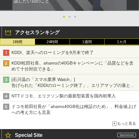
認したい10のこと
●
●
●
アクセスランキング
1時間
24時間
1週間
1カ月
KDDI、楽天へのローミングを9月末で終了
KDDI松田社長、ahamoの40GBキャンペーンに「品質などを含
めて十分対抗できる」
[石川温の「スマホ業界 Watch」]
告げられた「KDDIのローミング終了」、エリアマップの落とし
穴と楽天モバイルの課題
NTTドコモ、エリクソン製の最新型装置を国内初導入
ドコモ前田社長が「ahamo40GB化は検証のため」、料金値上げ
への考え方にも言及
もっと見る
Special Site