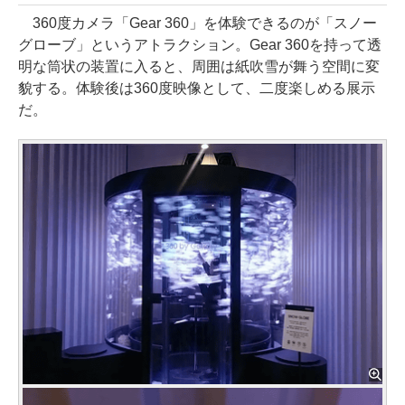
360度カメラ「Gear 360」を体験できるのが「スノー
グローブ」というアトラクション。Gear 360を持って透
明な筒状の装置に入ると、周囲は紙吹雪が舞う空間に変
貌する。体験後は360度映像として、二度楽しめる展示
だ。