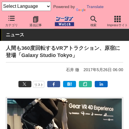
Powered by
Translate
ケータイ Watch
OS
Android
Galaxy
カテゴリ
過去記事
検索
Impressサイト
ニュース
人間も360度回転するVRアトラクション、原宿に
登場「Galaxy Studio Tokyo」
石井 徹
2017年5月26日 06:00
リスト