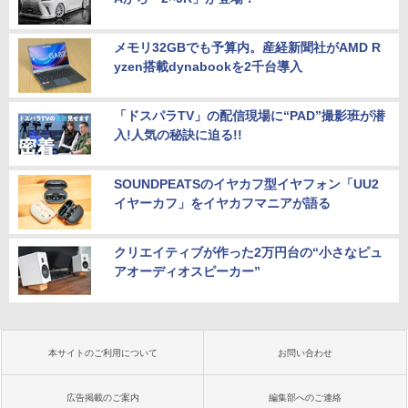
メモリ32GBでも予算内。産経新聞社がAMD R
yzen搭載dynabookを2千台導入
「ドスパラTV」の配信現場に“PAD”撮影班が潜
入!人気の秘訣に迫る!!
SOUNDPEATSのイヤカフ型イヤフォン「UU2
イヤーカフ」をイヤカフマニアが語る
クリエイティブが作った2万円台の“小さなピュ
アオーディオスピーカー”
本サイトのご利用について
お問い合わせ
広告掲載のご案内
編集部へのご連絡