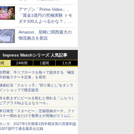
見放題
アマゾン「Prime Video」、
「賞金1億円の究極実験 トモ
ダチ100人よべるかな？」シ
ーズン2の参加者公開
Amazon、尼崎に関西最大の
物流拠点を新設
Impress Watchシリーズ 人気記事
時間
24時間
1週間
1カ月
吉野家、牛リブロースを熱々で提供する「極旨
牛鉄板ステーキ定食」を発売
鎌倉紅谷「クルミッ子」“切り落とし”をオンラ
インショップで限定販売
水を飲まずにビールを飲むと倒れる「ふらつく
ビアグラスbyよなよなエール」
本日発売「スヌーピー」圧縮収納ポーチ。ファ
スナー閉めるだけで着替えや荷物がスリムにま
とまる
ホンダ、2027年3月期第1四半期決算の営業利益
5307億円で過去最高を記録