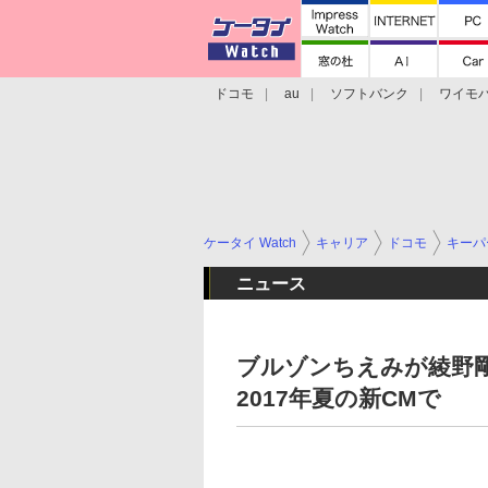
ドコモ
au
ソフトバンク
ワイモ
格安スマホ/SIMフリースマホ
周辺機器/
ケータイ Watch
キャリア
ドコモ
キーパ
ニュース
ブルゾンちえみが綾野
2017年夏の新CMで