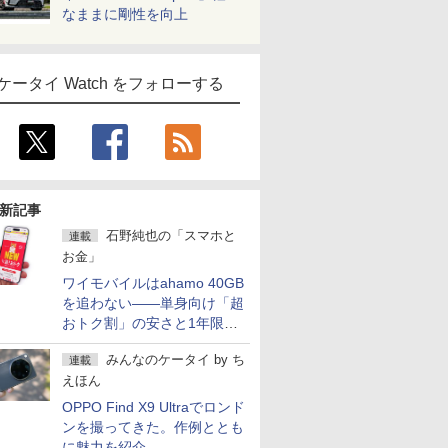
なままに剛性を向上
ケータイ Watch をフォローする
新記事
石野純也の「スマホと
連載
お金」
ワイモバイルはahamo 40GB
を追わない――単身向け「超
おトク割」の安さと1年限定
の注意点
みんなのケータイ
by
ち
連載
えほん
OPPO Find X9 Ultraでロンド
ンを撮ってきた。作例ととも
に魅力を紹介