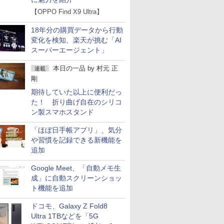
【OPPO Find X9 Ultra】
18年分の購買データから行動
変化を検知、楽天が挑む「AI
スーパーエージェント」
本日の一品
by
村元 正
連載
剛
期待していた以上に便利だっ
た！ 折り曲げ自在のシリコ
ン製スマホスタンド
「ほぼ日手帳アプリ」、気分
や習慣を記録できる新機能を
追加
Google Meet、「自動メモ生
成」に自動スクリーンショッ
ト機能を追加
ドコモ、Galaxy Z Fold8
Ultra 1TBなどを「5G