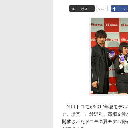
ポスト
リスト
シ
NTTドコモが2017年夏モデ
せ、堤真一、綾野剛、高畑充希
開催されたドコモの夏モデル発