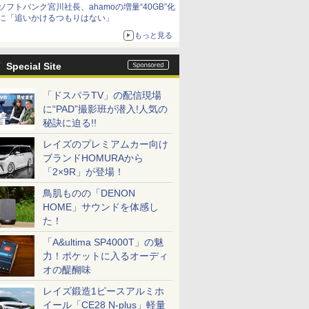
ソフトバンク宮川社長、ahamoの増量“40GB”化
に「追いかけるつもりはない」
もっと見る
Special Site
「ドスパラTV」の配信現場
に“PAD”撮影班が潜入!人気の
秘訣に迫る!!
レイズのプレミアムカー向け
ブランドHOMURAから
「2×9R」が登場！
鳥肌ものの「DENON
HOME」サウンドを体感し
た！
「A&ultima SP4000T」の魅
力！ポケットに入るオーディ
オの醍醐味
レイズ鍛造1ピースアルミホ
イール「CE28 N-plus」軽量