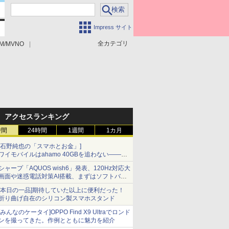
Impress サイト
全カテゴリ
M/MVNO
アクセスランキング
時間
24時間
1週間
1カ月
[石野純也の「スマホとお金」]
ワイモバイルはahamo 40GBを追わない――単
身向け「超おトク割」の安さと1年限定の注意
シャープ「AQUOS wish6」発表、120Hz対応大
点
画面や迷惑電話対策AI搭載、まずはソフトバン
クの法人向け
[本日の一品]期待していた以上に便利だった！
折り曲げ自在のシリコン製スマホスタンド
[みんなのケータイ]OPPO Find X9 Ultraでロンド
ンを撮ってきた。作例とともに魅力を紹介