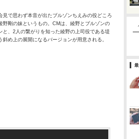
見で思わず本音が出たブルゾンちえみの役どころ
綾野剛の妹というもの。CMは、綾野とブルゾンの
ンと、2人の繋がりを知った綾野の上司役である堤
う斜め上の展開になるバージョンが用意される。
最