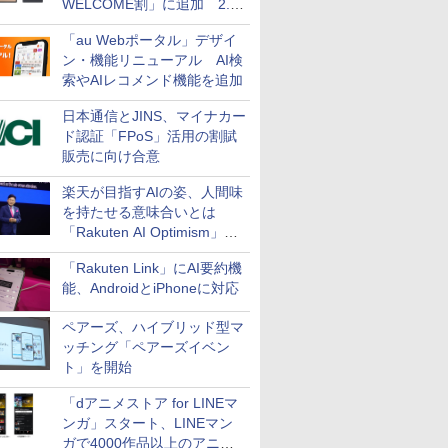
WELCOME割」に追加 2.2
万円引き
「au Webポータル」デザイ
ン・機能リニューアル AI検
索やAIレコメンド機能を追加
日本通信とJINS、マイナカー
ド認証「FPoS」活用の割賦
販売に向け合意
楽天が目指すAIの姿、人間味
を持たせる意味合いとは
「Rakuten AI Optimism」三
木谷氏の基調講演
「Rakuten Link」にAI要約機
能、AndroidとiPhoneに対応
ペアーズ、ハイブリッド型マ
ッチング「ペアーズイベン
ト」を開始
「dアニメストア for LINEマ
ンガ」スタート、LINEマン
ガで4000作品以上のアニメ