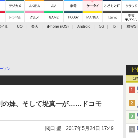
バイル
UQ
楽天
iPhone (iOS)
Android
5G
IoT
格安SI
アクセサリー
業界動向
法人向け
最新技術/その他
ーソン
1
剛の妹、そして堤真一が……ドコモ
関口 聖
2017年5月24日 17:49