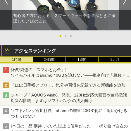
初心者の方におくる、スマートウォッチを選ぶときに確
認したい10のこと
●
●
●
アクセスランキング
1時間
24時間
1週間
1カ月
[石野純也の「スマホとお金」]
ワイモバイルはahamo 40GBを追わない――単身向け「超おトク
割」の安さと1年限定の注意点
「ほぼ日手帳アプリ」、気分や習慣を記録できる新機能を追加
シャープ「AQUOS wish6」発表、120Hz対応大画面や迷惑電話
対策AI搭載、まずはソフトバンクの法人向け
ソフトバンク宮川社長、ahamoの増量“40GB”化に「追いかける
つもりはない」
[本日の一品]期待していた以上に便利だった！ 折り曲げ自在の