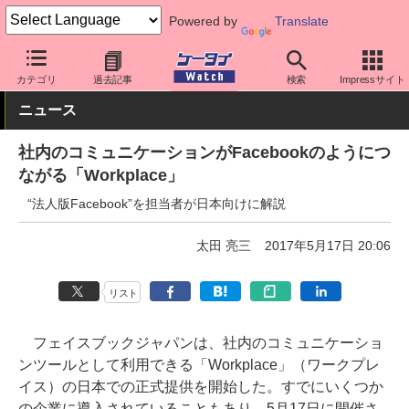
Powered by
Translate
ケータイ Watch
法人向け
サービス
カテゴリ
過去記事
検索
Impressサイト
ニュース
社内のコミュニケーションがFacebookのようにつ
ながる「Workplace」
“法人版Facebook”を担当者が日本向けに解説
太田 亮三
2017年5月17日 20:06
リスト
フェイスブックジャパンは、社内のコミュニケーショ
ンツールとして利用できる「Workplace」（ワークプレ
イス）の日本での正式提供を開始した。すでにいくつか
の企業に導入されていることもあり、5月17日に開催さ