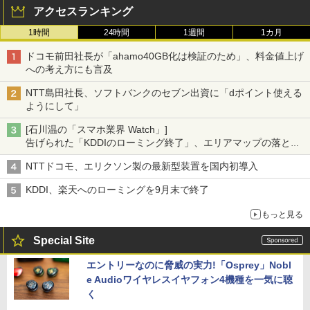
アクセスランキング
1時間
24時間
1週間
1カ月
ドコモ前田社長が「ahamo40GB化は検証のため」、料金値上げ
への考え方にも言及
NTT島田社長、ソフトバンクのセブン出資に「dポイント使える
ようにして」
[石川温の「スマホ業界 Watch」]
告げられた「KDDIのローミング終了」、エリアマップの落とし
穴と楽天モバイルの課題
NTTドコモ、エリクソン製の最新型装置を国内初導入
KDDI、楽天へのローミングを9月末で終了
もっと見る
Special Site
エントリーなのに脅威の実力!「Osprey」Nobl
e Audioワイヤレスイヤフォン4機種を一気に聴
く