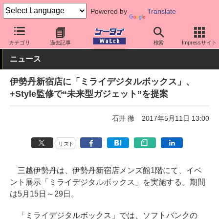
Powered by
Translate
ケータイ Watch
キャリア
ソフトバンク
周辺機器
カテゴリ
過去記事
検索
Impressサイト
ニュース
伊勢丹新宿店に「ミライデジタルボックス」、
+Style監修で“未来型ガジェット”を提案
石井 徹
2017年5月11日 13:00
リスト
三越伊勢丹は、伊勢丹新宿店メンズ館1階にて、イベ
ント展示「ミライデジタルボックス」を実施する。期間
は5月15日～29日。
「ミライデジタルボックス」では、ソフトバンクの