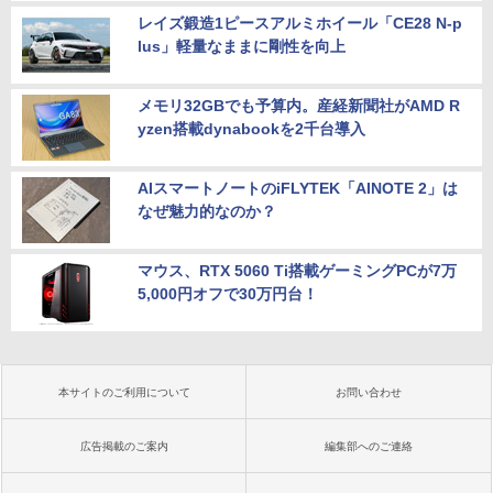
レイズ鍛造1ピースアルミホイール「CE28 N-p
lus」軽量なままに剛性を向上
メモリ32GBでも予算内。産経新聞社がAMD R
yzen搭載dynabookを2千台導入
AIスマートノートのiFLYTEK「AINOTE 2」は
なぜ魅力的なのか？
マウス、RTX 5060 Ti搭載ゲーミングPCが7万
5,000円オフで30万円台！
本サイトのご利用について
お問い合わせ
広告掲載のご案内
編集部へのご連絡