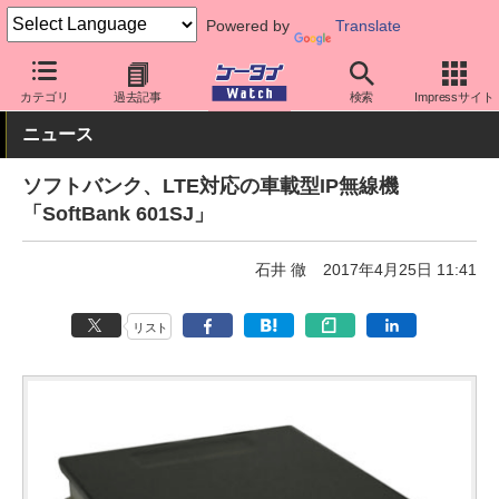
Powered by
Translate
ケータイ Watch
キャリア
ソフトバンク
周辺機器
カテゴリ
過去記事
検索
Impressサイト
ニュース
ソフトバンク、LTE対応の車載型IP無線機
「SoftBank 601SJ」
石井 徹
2017年4月25日 11:41
リスト