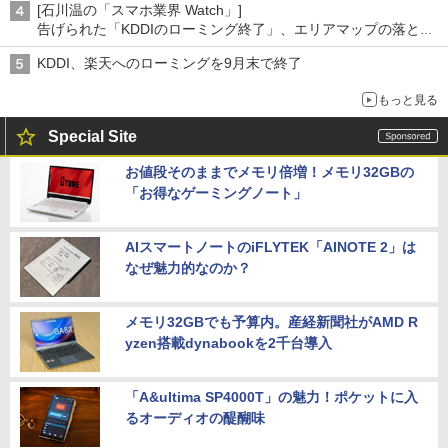
[石川温の「スマホ業界 Watch」]
告げられた「KDDIのローミング終了」、エリアマップの落とし
穴と楽天モバイルの課題
KDDI、楽天へのローミングを9月末で終了
もっと見る
Special Site
お値段そのままでメモリ倍増！メモリ32GBの
「お得なゲーミングノート」
AIスマートノートのiFLYTEK「AINOTE 2」は
なぜ魅力的なのか？
メモリ32GBでも予算内。産経新聞社がAMD R
yzen搭載dynabookを2千台導入
「A&ultima SP4000T」の魅力！ポケットに入
るオーディオの醍醐味