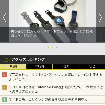
初心者の方におくる、スマートウォッチを選ぶときに確
認したい10のこと
●
●
●
アクセスランキング
1時間
24時間
1週間
1カ月
NTT島田社長、ソフトバンクのセブン出資に「dポイント使える
ようにして」
ドコモ前田社長が「ahamo40GB化は検証のため」、料金値上げ
への考え方にも言及
NTTドコモ、エリクソン製の最新型装置を国内初導入