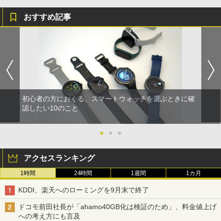
おすすめ記事
初心者の方におくる、スマートウォッチを選ぶときに確
認したい10のこと
●
●
●
アクセスランキング
1時間
24時間
1週間
1カ月
KDDI、楽天へのローミングを9月末で終了
ドコモ前田社長が「ahamo40GB化は検証のため」、料金値上げ
への考え方にも言及