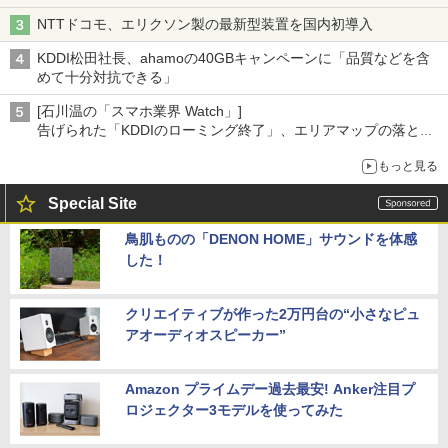
NTTドコモ、エリクソン製の最新型装置を国内初導入
KDDI松田社長、ahamoの40GBキャンペーンに「品質などを含
めて十分対抗できる」
[石川温の「スマホ業界 Watch」]
告げられた「KDDIのローミング終了」、エリアマップの落とし
穴と楽天モバイルの課題
もっと見る
Special Site
鳥肌ものの「DENON HOME」サウンドを体感
した！
クリエイティブが作った2万円台の“小さなピュ
アオーディオスピーカー”
Amazon プライムデー過去最安! Anker注目プ
ロジェクター3モデルを使ってみた