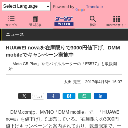
Powered by
Translate
ケータイ Watch
格安スマホ/格安SIM
格安SIM/MVNO
DMM mob
カテゴリ
過去記事
検索
Impressサイト
ニュース
HUAWEI novaを在庫限りで3000円値下げ、DMM
mobileでキャンペーン実施中
「Moto G5 Plus」やモバイルルーターの「E5577」も取扱開
始
太田 亮三
2017年4月6日 16:07
リスト
DMM.comは、MVNO「DMM mobile」で、「HUAWEI
nova」を値下げして販売している。“在庫限りの3000円
値下げキャンペーン”と案内されており、数量限定で、一