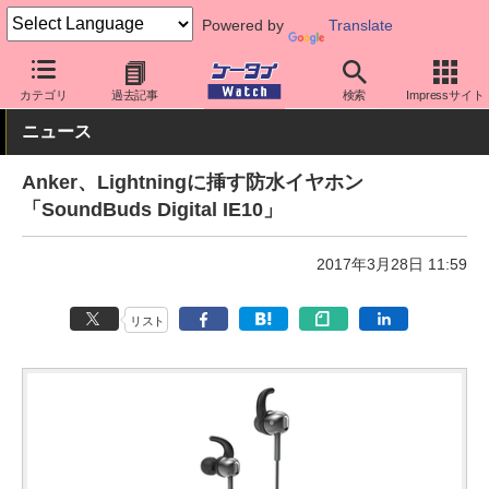
Powered by
Translate
ケータイ Watch
周辺機器/アクセサリー
iPhone
カテゴリ
過去記事
検索
Impressサイト
ニュース
Anker、Lightningに挿す防水イヤホン
「SoundBuds Digital IE10」
2017年3月28日 11:59
リスト