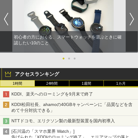
初心者の方におくる、スマートウォッチを選ぶときに確
認したい10のこと
●
●
●
アクセスランキング
1時間
24時間
1週間
1カ月
KDDI、楽天へのローミングを9月末で終了
KDDI松田社長、ahamoの40GBキャンペーンに「品質などを含
めて十分対抗できる」
NTTドコモ、エリクソン製の最新型装置を国内初導入
[石川温の「スマホ業界 Watch」]
告げられた「KDDIのローミング終了」、エリアマップの落とし