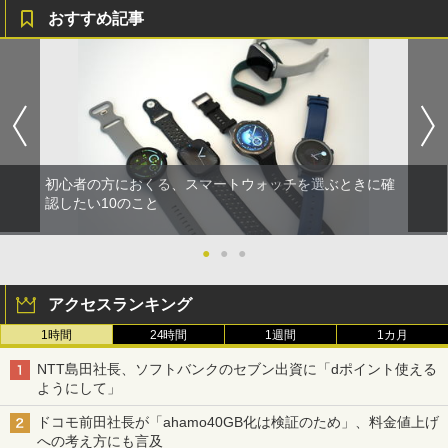
おすすめ記事
初心者の方におくる、スマートウォッチを選ぶときに確
認したい10のこと
●
●
●
アクセスランキング
1時間
24時間
1週間
1カ月
NTT島田社長、ソフトバンクのセブン出資に「dポイント使える
ようにして」
ドコモ前田社長が「ahamo40GB化は検証のため」、料金値上げ
への考え方にも言及