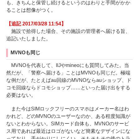
も、きちんと保管し続けるというのはわりと手間がかか
ることは想像がつく。
【追記 2017/03/28 11:54】
施設で拾得した場合、その施設の管理者へ届ける旨、
追記いたしました。
MVNOも同じ
MVNOを代表して、IIJやmineoにも質問してみた。当
然だが、「警察へ届ける」ことはMVNOも同じだ。極端
な例だが、たとえばau回線のMVNOならauショップ、ド
コモ回線ならドコモショップ……といった届け出をする
必要はない。
また今はSIMロックフリーのスマホはメーカー名はわ
かれど、どのMVNOのユーザーなのか、ある程度知識が
ないとわからない。SIMカード自体も、MVNOのサービ
ス用であれば最近はロゴがないなど簡素なデザインにな
っており、手がかりにしにくい。そもそもその後のトラ