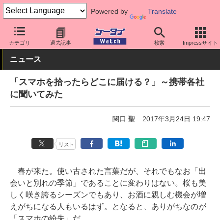
Powered by
Translate
ケータイ Watch
業界動向
その他
カテゴリ
過去記事
検索
Impressサイト
ニュース
「スマホを拾ったらどこに届ける？」～携帯各社
に聞いてみた
関口 聖
2017年3月24日 19:47
リスト
春が来た。使い古された言葉だが、それでもなお「出
会いと別れの季節」であることに変わりはない。桜も美
しく咲き誇るシーズンでもあり、お酒に親しむ機会が増
えがちになる人もいるはず。となると、ありがちなのが
「スマホの紛失」だ。