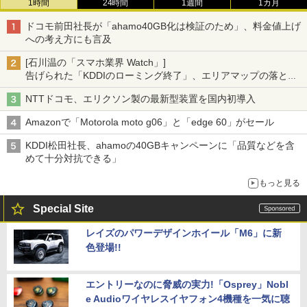
1時間
24時間
1週間
1カ月
ドコモ前田社長が「ahamo40GB化は検証のため」、料金値上げ
への考え方にも言及
[石川温の「スマホ業界 Watch」]
告げられた「KDDIのローミング終了」、エリアマップの落とし
穴と楽天モバイルの課題
NTTドコモ、エリクソン製の最新型装置を国内初導入
Amazonで「Motorola moto g06」と「edge 60」がセール
KDDI松田社長、ahamoの40GBキャンペーンに「品質などを含
めて十分対抗できる」
もっと見る
Special Site
レイズのパワーデザインホイール「M6」に新
色登場!!
エントリーなのに脅威の実力!「Osprey」Nobl
e Audioワイヤレスイヤフォン4機種を一気に聴