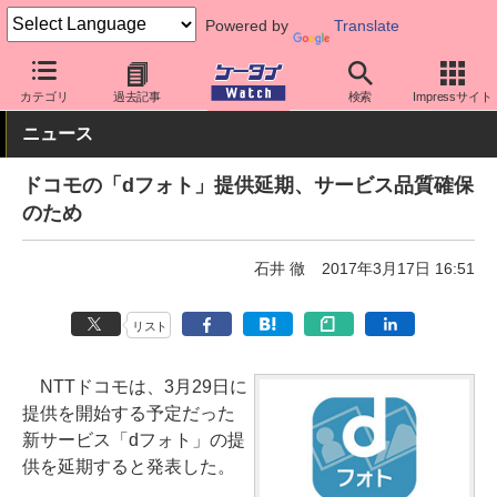
Powered by
Translate
ケータイ Watch
キャリア
ドコモ
アプリ・サービス
カテゴリ
過去記事
検索
Impressサイト
ニュース
ドコモの「dフォト」提供延期、サービス品質確保
のため
石井 徹
2017年3月17日 16:51
リスト
NTTドコモは、3月29日に
提供を開始する予定だった
新サービス「dフォト」の提
供を延期すると発表した。