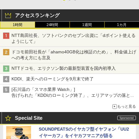
アクセスランキング
1時間
24時間
1週間
1カ月
NTT島田社長、ソフトバンクのセブン出資に「dポイント使える
ようにして」
ドコモ前田社長が「ahamo40GB化は検証のため」、料金値上げ
への考え方にも言及
NTTドコモ、エリクソン製の最新型装置を国内初導入
KDDI、楽天へのローミングを9月末で終了
[石川温の「スマホ業界 Watch」]
告げられた「KDDIのローミング終了」、エリアマップの落とし
穴と楽天モバイルの課題
もっと見る
Special Site
SOUNDPEATSのイヤカフ型イヤフォン「UU2
イヤーカフ」をイヤカフマニアが語る