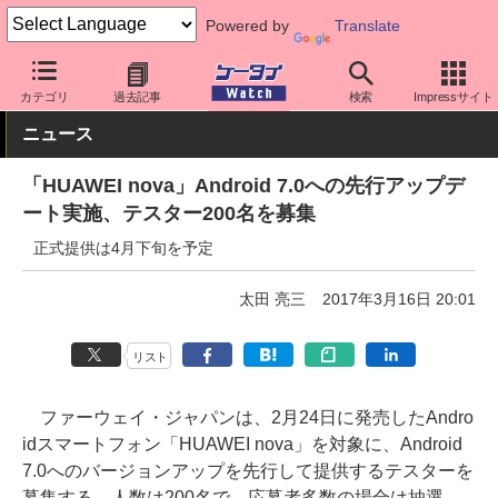
Powered by
Translate
ケータイ Watch
格安スマホ/格安SIM
格安スマホ/SIMフリースマ
カテゴリ
過去記事
検索
Impressサイト
ニュース
「HUAWEI nova」Android 7.0への先行アップデ
ート実施、テスター200名を募集
正式提供は4月下旬を予定
太田 亮三
2017年3月16日 20:01
リスト
ファーウェイ・ジャパンは、2月24日に発売したAndro
idスマートフォン「HUAWEI nova」を対象に、Android
7.0へのバージョンアップを先行して提供するテスターを
募集する。人数は200名で、応募者多数の場合は抽選。