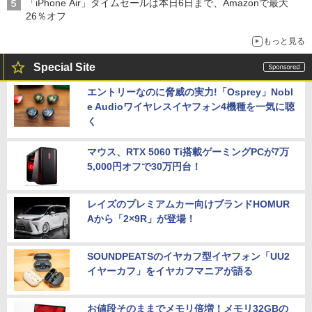
「iPhone Air」タイムセールは本日6日まで、Amazonで最大
26％オフ
もっと見る
Special Site
エントリーなのに脅威の実力!「Osprey」Nobl
e Audioワイヤレスイヤフォン4機種を一気に聴
く
マウス、RTX 5060 Ti搭載ゲーミングPCが7万
5,000円オフで30万円台！
レイズのプレミアムカー向けブランドHOMUR
Aから「2×9R」が登場！
SOUNDPEATSのイヤカフ型イヤフォン「UU2
イヤーカフ」をイヤカフマニアが語る
お値段そのままでメモリ倍増！メモリ32GBの