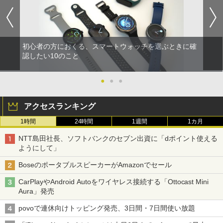
初心者の方におくる、スマートウォッチを選ぶときに確
認したい10のこと
●
●
●
アクセスランキング
1時間
24時間
1週間
1カ月
NTT島田社長、ソフトバンクのセブン出資に「dポイント使える
ようにして」
BoseのポータブルスピーカーがAmazonでセール
CarPlayやAndroid Autoをワイヤレス接続する「Ottocast Mini
Aura」発売
povoで連休向けトッピング発売、3日間・7日間使い放題