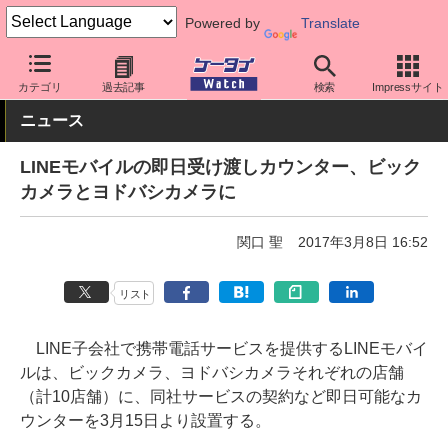
Powered by
Translate
ケータイ Watch
格安スマホ/格安SIM
格安SIM/MVNO
LINEモ
カテゴリ
過去記事
検索
Impressサイト
ニュース
LINEモバイルの即日受け渡しカウンター、ビック
カメラとヨドバシカメラに
関口 聖
2017年3月8日 16:52
リスト
LINE子会社で携帯電話サービスを提供するLINEモバイ
ルは、ビックカメラ、ヨドバシカメラそれぞれの店舗
（計10店舗）に、同社サービスの契約など即日可能なカ
ウンターを3月15日より設置する。