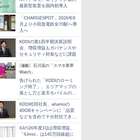
最新型装置を国内初導入
「CHARGESPOT」2026年8
月より小田急電鉄全70駅へ導
入へ
KDDIの第1四半期決算説明
会、増収増益もガバナンスや
セキュリティ対策などに課題
石川温の「スマホ業界
連載
Watch」
告げられた「KDDIのローミ
ング終了」、エリアマップの
落とし穴と楽天モバイルの課
題
KDDI松田社長、ahamoの
40GBキャンペーンに「品質
などを含めて十分対抗でき
る」
IIJの26年度1Qは増収増益、
「IIJmio」は145万回線超に