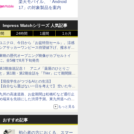
楽天モバイル、「Android
17」の対象製品を案内
Impress Watchシリーズ 人気記事
時間
24時間
1週間
1カ月
ユニクロ、今日から「お盆特別セール」。涼感
シアサッカーワンピース待望値下げ、撥水ギア
ショーツは1990円に
東映の歴代オープニング映像がカプセルトイ
に。全5種で8月下旬発売
第3期放送記念！ アニメ「薬屋のひとりご
と」第1期・第2期全話を「TVer」にて期間限定
で順次無料配信開始
【現役学生がつづるAIとの生活】
【自分なら選ばない一日を考えて】 空いた午後
をチャッピーに捧げたら、思わぬ絶景に出会っ
九州の高速道路、お盆期間は松橋ICなど通行止
た話
め端末を先頭にした渋滞予測。東九州道への迂
回は料金調整を実施
もっと見る
おすすめ記事
初心者の方におくる、スマー