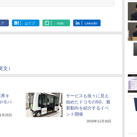
ェア
はてブ
note
LinkedIn
英文）
業界キ
サービスも徐々に見え
Tやモバ
始めたドコモの5G、最
新動向を紹介するイベ
ント開催
11月25日
2016年11月16日