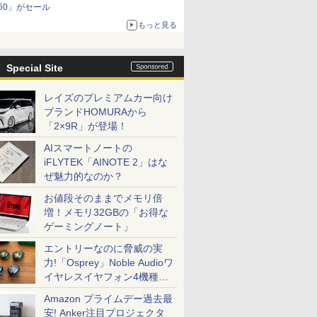
60」がセール
もっと見る
Special Site
レイズのプレミアムカー向け
ブランドHOMURAから
「2×9R」が登場！
AIスマートノートの
iFLYTEK「AINOTE 2」はな
ぜ魅力的なのか？
お値段そのままでメモリ倍
増！メモリ32GBの「お得な
ゲーミングノート」
エントリーなのに脅威の実
力!「Osprey」Noble Audioワ
イヤレスイヤフォン4機種を
一気に聴く
Amazon プライムデー過去最
安! Anker注目プロジェクタ