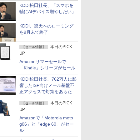
KDDI松田社長、「スマホを
軸にAIデバイス増やしたい」
KDDI、楽天へのローミング
を9月末で終了
本日のPICK
【セール情報】
UP
Amazonサマーセールで
「Kindle」シリーズがセール
KDDI松田社長、762万人に影
響したISP向けメール基盤不
正アクセスで対策をあらため
て説明
本日のPICK
【セール情報】
UP
Amazonで「Motorola moto
g06」と「edge 60」がセー
ル