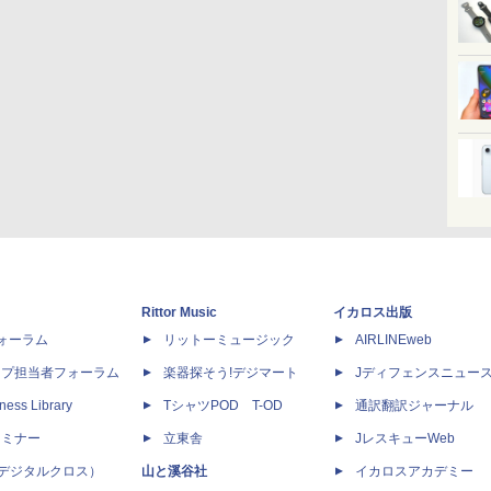
Rittor Music
イカロス出版
dフォーラム
リットーミュージック
AIRLINEweb
ップ担当者フォーラム
楽器探そう!デジマート
Jディフェンスニュー
ness Library
TシャツPOD T-OD
通訳翻訳ジャーナル
セミナー
立東舎
JレスキューWeb
 X（デジタルクロス）
山と溪谷社
イカロスアカデミー