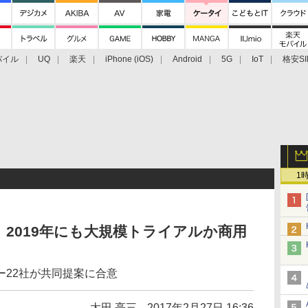
バイル
UQ
楽天
iPhone (iOS)
Android
5G
IoT
格安SI
アクセサリー
業界動向
法人向け
最新技術/その他
1
、2019年にも大規模トライアルか商用
ー22社が共同提案に合意
太田 亮三
2017年2月27日 16:36