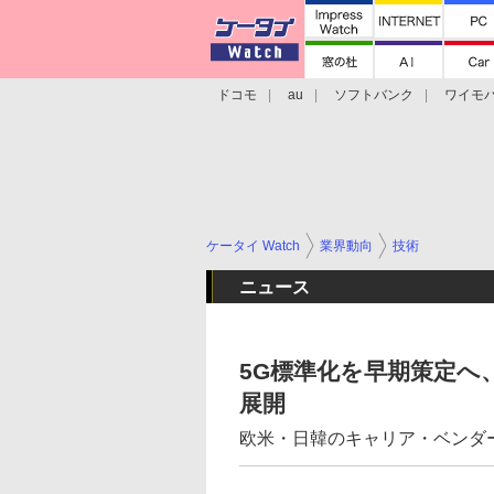
ドコモ
au
ソフトバンク
ワイモ
格安スマホ/SIMフリースマホ
周辺機器/
ケータイ Watch
業界動向
技術
ニュース
5G標準化を早期策定へ
展開
欧米・日韓のキャリア・ベンダ