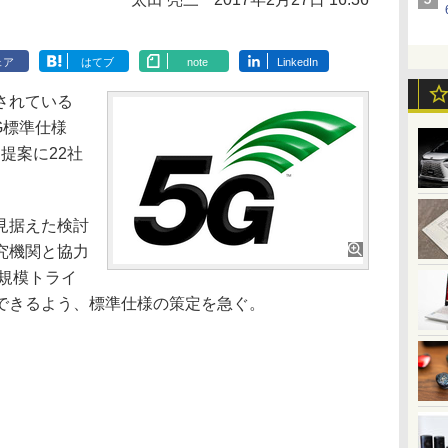
ェア
はてブ
note
LinkedIn
されている
G標準仕様
提案に22社
見据えた検討
究機関と協力
大規模トライ
できるよう、標準仕様の策定を急ぐ。