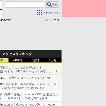
Impress サイト
全カテゴリ
M/MVNO
アクセスランキング
時間
24時間
1週間
1カ月
[石川温の「スマホ業界 Watch」]
告げられた「KDDIのローミング終了」、エリア
マップの落とし穴と楽天モバイルの課題
KDDI、楽天へのローミングを9月末で終了
KDDI松田社長、ahamoの40GBキャンペーンに
「品質などを含めて十分対抗できる」
ドコモ前田社長が「ahamo40GB化は検証のた
め」、料金値上げへの考え方にも言及
Amazonで「Motorola moto g06」と「edge