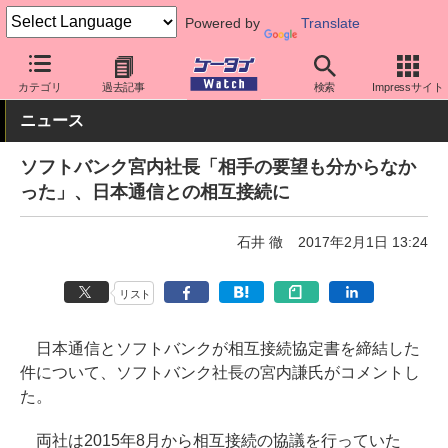
Powered by
Translate
ケータイ Watch
キャリア
ソフトバンク
キーパーソン
カテゴリ
過去記事
検索
Impressサイト
ニュース
ソフトバンク宮内社長「相手の要望も分からなか
った」、日本通信との相互接続に
石井 徹
2017年2月1日 13:24
リスト
日本通信とソフトバンクが相互接続協定書を締結した
件について、ソフトバンク社長の宮内謙氏がコメントし
た。
両社は2015年8月から相互接続の協議を行っていた