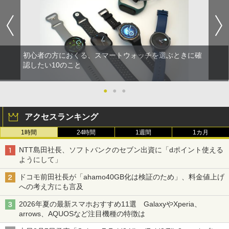
初心者の方におくる、スマートウォッチを選ぶときに確
認したい10のこと
●
●
●
アクセスランキング
1時間
24時間
1週間
1カ月
NTT島田社長、ソフトバンクのセブン出資に「dポイント使える
ようにして」
ドコモ前田社長が「ahamo40GB化は検証のため」、料金値上げ
への考え方にも言及
2026年夏の最新スマホおすすめ11選 GalaxyやXperia、
arrows、AQUOSなど注目機種の特徴は