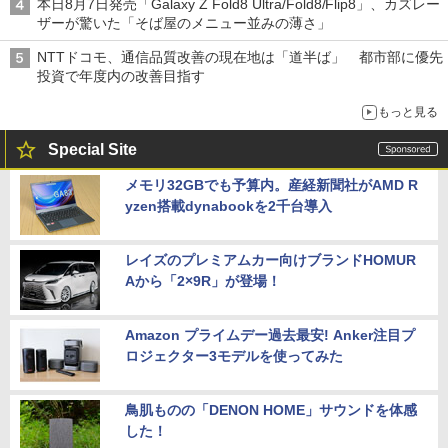
本日8月7日発売「Galaxy Z Fold8 Ultra/Fold8/Flip8」、カズレー
ザーが驚いた「そば屋のメニュー並みの薄さ」
NTTドコモ、通信品質改善の現在地は「道半ば」 都市部に優先
投資で年度内の改善目指す
もっと見る
Special Site
メモリ32GBでも予算内。産経新聞社がAMD R
yzen搭載dynabookを2千台導入
レイズのプレミアムカー向けブランドHOMUR
Aから「2×9R」が登場！
Amazon プライムデー過去最安! Anker注目プ
ロジェクター3モデルを使ってみた
鳥肌ものの「DENON HOME」サウンドを体感
した！