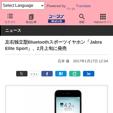
Powered by
Translate
ケータイ Watch
周辺機器/アクセサリー
オーディオ
カテゴリ
過去記事
検索
Impressサイト
ニュース
左右独立型Bluetoothスポーツイヤホン「Jabra
Elite Sport」、2月上旬に発売
石井 徹
2017年1月17日 12:04
リスト