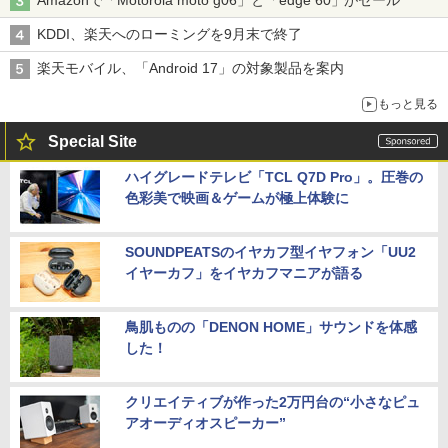
Amazonで「Motorola moto g06」と「edge 60」がセール
KDDI、楽天へのローミングを9月末で終了
楽天モバイル、「Android 17」の対象製品を案内
もっと見る
Special Site
ハイグレードテレビ「TCL Q7D Pro」。圧巻の
色彩美で映画＆ゲームが極上体験に
SOUNDPEATSのイヤカフ型イヤフォン「UU2
イヤーカフ」をイヤカフマニアが語る
鳥肌ものの「DENON HOME」サウンドを体感
した！
クリエイティブが作った2万円台の“小さなピュ
アオーディオスピーカー”