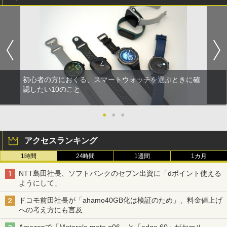
初心者の方におくる、スマートウォッチを選ぶときに確
認したい10のこと
●
●
●
アクセスランキング
1時間
24時間
1週間
1カ月
NTT島田社長、ソフトバンクのセブン出資に「dポイント使える
ようにして」
ドコモ前田社長が「ahamo40GB化は検証のため」、料金値上げ
への考え方にも言及