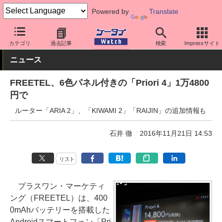
Powered by
Translate
ケータイ Watch
格安スマホ/格安SIM
格安スマホ/SIMフリースマ
カテゴリ
過去記事
検索
Impressサイト
ニュース
FREETEL、6色パネル付きの「Priori 4」1万4800
円で
ルーター「ARIA 2」、「KIWAMI 2」「RAIJIN」の追加情報も
石井 徹
2016年11月21日 14:53
リスト
プラスワン・マーケティ
ング（FREETEL）は、400
0mAhバッテリーを搭載した
Androidスマートフォン「Pri