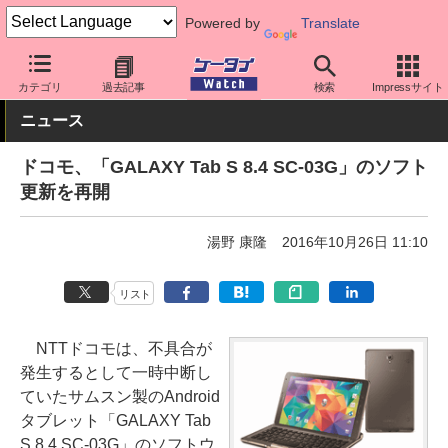
Powered by
Translate
ケータイ Watch
キャリア
ドコモ
ソフト更新
カテゴリ
過去記事
検索
Impressサイト
ニュース
ドコモ、「GALAXY Tab S 8.4 SC-03G」のソフト
更新を再開
湯野 康隆
2016年10月26日 11:10
リスト
NTTドコモは、不具合が
発生するとして一時中断し
ていたサムスン製のAndroid
タブレット「GALAXY Tab
S 8.4 SC-03G」のソフトウ