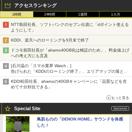
アクセスランキング
1時間
24時間
1週間
1カ月
NTT島田社長、ソフトバンクのセブン出資に「dポイント使える
ようにして」
KDDI、楽天へのローミングを9月末で終了
ドコモ前田社長が「ahamo40GB化は検証のため」、料金値上げ
への考え方にも言及
[石川温の「スマホ業界 Watch」]
告げられた「KDDIのローミング終了」、エリアマップの落とし
穴と楽天モバイルの課題
KDDI松田社長、ahamoの40GBキャンペーンに「品質などを含
めて十分対抗できる」
もっと見る
Special Site
鳥肌ものの「DENON HOME」サウンドを体感
した！