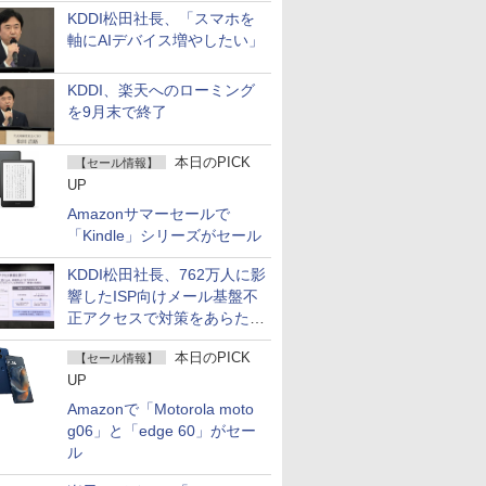
KDDI松田社長、「スマホを
軸にAIデバイス増やしたい」
KDDI、楽天へのローミング
を9月末で終了
本日のPICK
【セール情報】
UP
Amazonサマーセールで
「Kindle」シリーズがセール
KDDI松田社長、762万人に影
響したISP向けメール基盤不
正アクセスで対策をあらため
て説明
本日のPICK
【セール情報】
UP
Amazonで「Motorola moto
g06」と「edge 60」がセー
ル