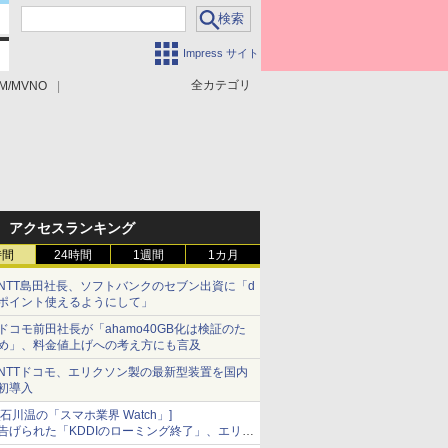
Impress サイト
全カテゴリ
M/MVNO
アクセスランキング
時間
24時間
1週間
1カ月
NTT島田社長、ソフトバンクのセブン出資に「d
ポイント使えるようにして」
ドコモ前田社長が「ahamo40GB化は検証のた
め」、料金値上げへの考え方にも言及
NTTドコモ、エリクソン製の最新型装置を国内
初導入
[石川温の「スマホ業界 Watch」]
告げられた「KDDIのローミング終了」、エリア
マップの落とし穴と楽天モバイルの課題