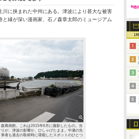
川に挟まれた中州にある。津波により甚大な被害
巻と縁が深い漫画家、石ノ森章太郎のミュージアム
1
森萬画館。これは2015年6月に撮影したもの。当
すりが、津波の影響か、ひしゃげたまま。中瀬の先
、筆者も過去の取材時に堪能したスポットのひとつ