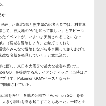
る。
るか
連携を発表した東北3県と熊本県の記者会見では、村井嘉
感じて、被災地の“今”を知って欲しい」とアピール
ったイベントが、いよいよ実施されることになっ
Miyagi」（宮城を冒険しよう）と銘打っており、
やすい環境をみんなで冒険しながら歩き回って創りあげて
素敵な名勝を発見していく」と意気込む。
に面し、東日本大震災で甚大な被害を受けた。
kémon GO」を提供する米ナイアンティック（当時はグ
リで、Pokémon GOのベースとなった
石巻で開催されている。
題を呼び、各地の公園で「Pokémon GO」を楽
、大きな騒動を巻き起こすこともあった。一時と比