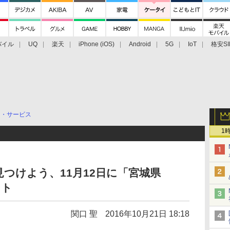
バイル
UQ
楽天
iPhone (iOS)
Android
5G
IoT
格安SI
アクセサリー
業界動向
法人向け
最新技術/その他
リ・サービス
1
つけよう、11月12日に「宮城県
ント
関口 聖
2016年10月21日 18:18