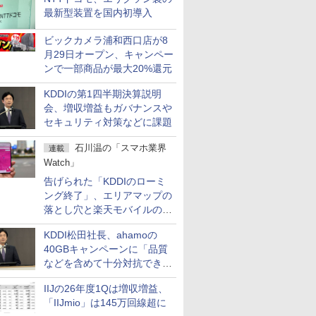
最新型装置を国内初導入
ビックカメラ浦和西口店が8
月29日オープン、キャンペー
ンで一部商品が最大20%還元
KDDIの第1四半期決算説明
会、増収増益もガバナンスや
セキュリティ対策などに課題
石川温の「スマホ業界
連載
Watch」
告げられた「KDDIのローミ
ング終了」、エリアマップの
落とし穴と楽天モバイルの課
題
KDDI松田社長、ahamoの
40GBキャンペーンに「品質
などを含めて十分対抗でき
る」
IIJの26年度1Qは増収増益、
「IIJmio」は145万回線超に