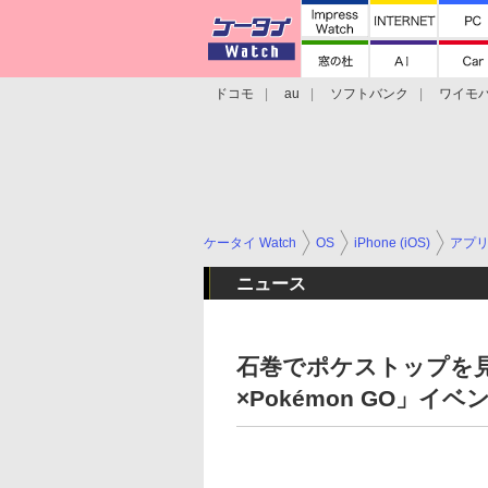
ドコモ
au
ソフトバンク
ワイモ
格安スマホ/SIMフリースマホ
周辺機器/
ケータイ Watch
OS
iPhone (iOS)
アプ
ニュース
石巻でポケストップを見
×Pokémon GO」イベ