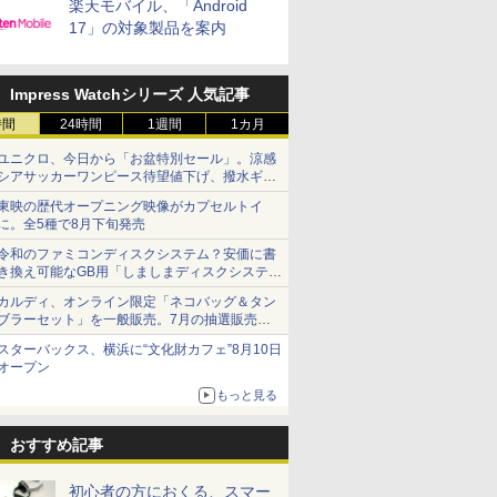
楽天モバイル、「Android
17」の対象製品を案内
Impress Watchシリーズ 人気記事
時間
24時間
1週間
1カ月
ユニクロ、今日から「お盆特別セール」。涼感
シアサッカーワンピース待望値下げ、撥水ギア
ショーツは1990円に
東映の歴代オープニング映像がカプセルトイ
に。全5種で8月下旬発売
令和のファミコンディスクシステム？安価に書
き換え可能なGB用「しましまディスクシステ
ム」
カルディ、オンライン限定「ネコバッグ＆タン
ブラーセット」を一般販売。7月の抽選販売の
当選無効分
スターバックス、横浜に“文化財カフェ”8月10日
オープン
もっと見る
おすすめ記事
初心者の方におくる、スマー