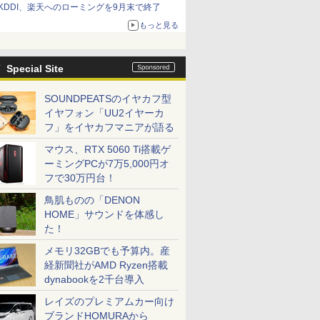
KDDI、楽天へのローミングを9月末で終了
もっと見る
Special Site
SOUNDPEATSのイヤカフ型
イヤフォン「UU2イヤーカ
フ」をイヤカフマニアが語る
マウス、RTX 5060 Ti搭載ゲ
ーミングPCが7万5,000円オ
フで30万円台！
鳥肌ものの「DENON
HOME」サウンドを体感し
た！
メモリ32GBでも予算内。産
経新聞社がAMD Ryzen搭載
dynabookを2千台導入
レイズのプレミアムカー向け
ブランドHOMURAから