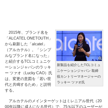
2015年、ブランド名を
「ALCATEL ONETOUTH」
から刷新した「alcatel」
（アルカテル）。「シンプ
ルなブランド名になった」
と紹介するTCLコミュニケ
新製品を紹介したTCLコミュ
ーションジャパンのラッキ
ニケーションジャパン 取締
ー ツァオ（Lucky CAO）氏
役カントリーマネージャーの
は、変更の意図を「若い世
ラッキー ツァオ氏
代と共鳴するため」と説明
する。
アルカテルのメインターゲットはミレニアル世代（20
00年以降に成人になる世代）で、75％以下のユーザーが