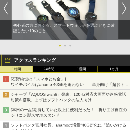
初心者の方におくる、スマートウォッチを選ぶときに確
認したい10のこと
●
●
●
アクセスランキング
1時間
24時間
1週間
1カ月
[石野純也の「スマホとお金」]
ワイモバイルはahamo 40GBを追わない――単身向け「超おトク
割」の安さと1年限定の注意点
シャープ「AQUOS wish6」発表、120Hz対応大画面や迷惑電話
対策AI搭載、まずはソフトバンクの法人向け
[本日の一品]期待していた以上に便利だった！ 折り曲げ自在の
シリコン製スマホスタンド
ソフトバンク宮川社長、ahamoの増量“40GB”化に「追いかける