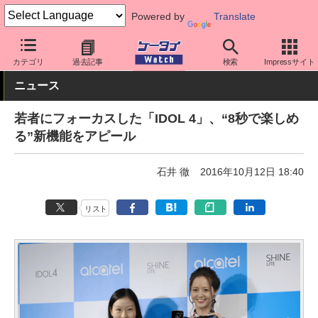
Powered by
Translate
ケータイ Watch
格安スマホ/格安SIM
格安スマホ/SIMフリースマ
カテゴリ
過去記事
検索
Impressサイト
ニュース
若者にフォーカスした「IDOL 4」、“8秒で楽しめ
る”新機能をアピール
石井 徹
2016年10月12日 18:40
リスト