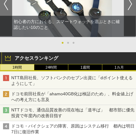
初心者の方におくる、スマートウォッチを選ぶときに確
認したい10のこと
●
●
●
アクセスランキング
1時間
24時間
1週間
1カ月
NTT島田社長、ソフトバンクのセブン出資に「dポイント使える
ようにして」
ドコモ前田社長が「ahamo40GB化は検証のため」、料金値上げ
への考え方にも言及
NTTドコモ、通信品質改善の現在地は「道半ば」 都市部に優先
投資で年度内の改善目指す
ドコモ・バイクシェアの障害、原因はシステム移行 都内は明日
7日に復旧作業