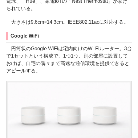
電球、「Hue」、家電IoTの「Nest Thermostat」が挙げ
られている。
大きさは9.6cm×14.3cm。IEEE802.11acに対応する。
Google WiFi
円筒状のGoogle WiFiは宅内向けのWi-Fiルーター。3台
で1セットという構成で、1つ1つ、別の部屋に設置して
おけば、自宅の隅々まで高速な通信環境を提供できると
アピールする。