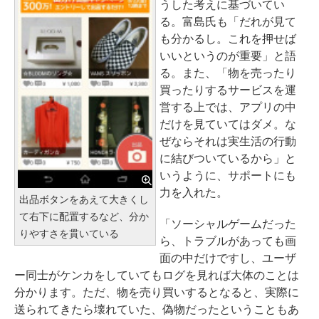
うした考えに基づいてい
る。富島氏も「だれが見て
も分かるし。これを押せば
いいというのが重要」と語
る。また、「物を売ったり
買ったりするサービスを運
営する上では、アプリの中
だけを見ていてはダメ。な
ぜならそれは実生活の行動
に結びついているから」と
いうように、サポートにも
力を入れた。
出品ボタンをあえて大きくし
て右下に配置するなど、分か
「ソーシャルゲームだった
りやすさを貫いている
ら、トラブルがあっても画
面の中だけですし、ユーザ
ー同士がケンカをしていてもログを見れば大体のことは
分かります。ただ、物を売り買いするとなると、実際に
送られてきたら壊れていた、偽物だったということもあ