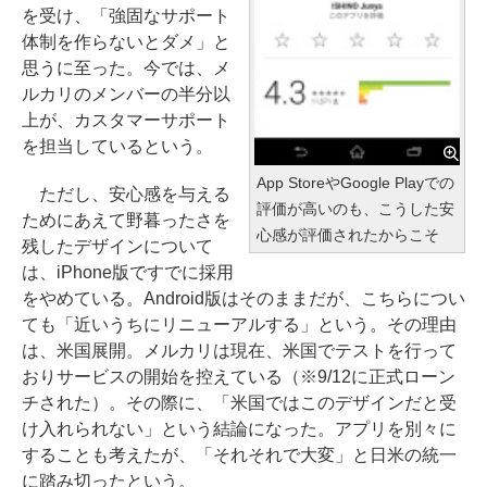
を受け、「強固なサポート
体制を作らないとダメ」と
思うに至った。今では、メ
ルカリのメンバーの半分以
上が、カスタマーサポート
を担当しているという。
App StoreやGoogle Playでの
ただし、安心感を与える
評価が高いのも、こうした安
ためにあえて野暮ったさを
心感が評価されたからこそ
残したデザインについて
は、iPhone版ですでに採用
をやめている。Android版はそのままだが、こちらについ
ても「近いうちにリニューアルする」という。その理由
は、米国展開。メルカリは現在、米国でテストを行って
おりサービスの開始を控えている（※9/12に正式ローン
チされた）。その際に、「米国ではこのデザインだと受
け入れられない」という結論になった。アプリを別々に
することも考えたが、「それそれで大変」と日米の統一
に踏み切ったという。