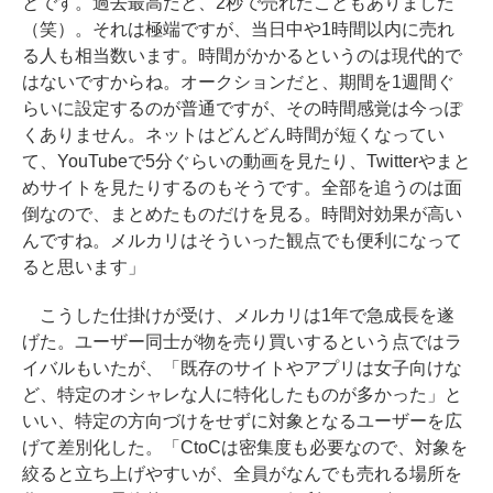
とです。過去最高だと、2秒で売れたこともありました
（笑）。それは極端ですが、当日中や1時間以内に売れ
る人も相当数います。時間がかかるというのは現代的で
はないですからね。オークションだと、期間を1週間ぐ
らいに設定するのが普通ですが、その時間感覚は今っぽ
くありません。ネットはどんどん時間が短くなってい
て、YouTubeで5分ぐらいの動画を見たり、Twitterやまと
めサイトを見たりするのもそうです。全部を追うのは面
倒なので、まとめたものだけを見る。時間対効果が高い
んですね。メルカリはそういった観点でも便利になって
ると思います」
こうした仕掛けが受け、メルカリは1年で急成長を遂
げた。ユーザー同士が物を売り買いするという点ではラ
イバルもいたが、「既存のサイトやアプリは女子向けな
ど、特定のオシャレな人に特化したものが多かった」と
いい、特定の方向づけをせずに対象となるユーザーを広
げて差別化した。「CtoCは密集度も必要なので、対象を
絞ると立ち上げやすいが、全員がなんでも売れる場所を