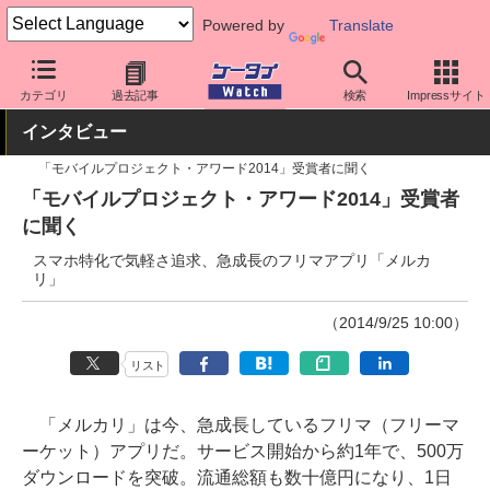
Powered by
Translate
ケータイ Watch
OS
iPhone (iOS)
アプリ・サービス
カテゴリ
過去記事
検索
Impressサイト
インタビュー
「モバイルプロジェクト・アワード2014」受賞者に聞く
「モバイルプロジェクト・アワード2014」受賞者
に聞く
スマホ特化で気軽さ追求、急成長のフリマアプリ「メルカ
リ」
（2014/9/25 10:00）
リスト
「メルカリ」は今、急成長しているフリマ（フリーマ
ーケット）アプリだ。サービス開始から約1年で、500万
ダウンロードを突破。流通総額も数十億円になり、1日