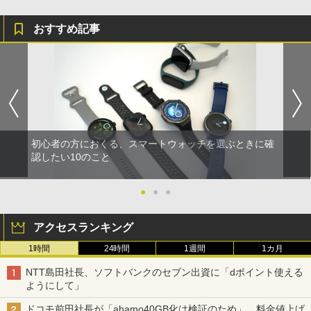
おすすめ記事
初心者の方におくる、スマートウォッチを選ぶときに確
認したい10のこと
●
●
●
アクセスランキング
1時間
24時間
1週間
1カ月
NTT島田社長、ソフトバンクのセブン出資に「dポイント使える
ようにして」
ドコモ前田社長が「ahamo40GB化は検証のため」、料金値上げ