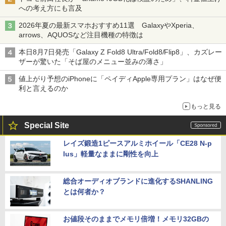
への考え方にも言及
2026年夏の最新スマホおすすめ11選 GalaxyやXperia、
arrows、AQUOSなど注目機種の特徴は
本日8月7日発売「Galaxy Z Fold8 Ultra/Fold8/Flip8」、カズレー
ザーが驚いた「そば屋のメニュー並みの薄さ」
値上がり予想のiPhoneに「ペイディApple専用プラン」はなぜ便
利と言えるのか
もっと見る
Special Site
レイズ鍛造1ピースアルミホイール「CE28 N-p
lus」軽量なままに剛性を向上
総合オーディオブランドに進化するSHANLING
とは何者か？
お値段そのままでメモリ倍増！メモリ32GBの