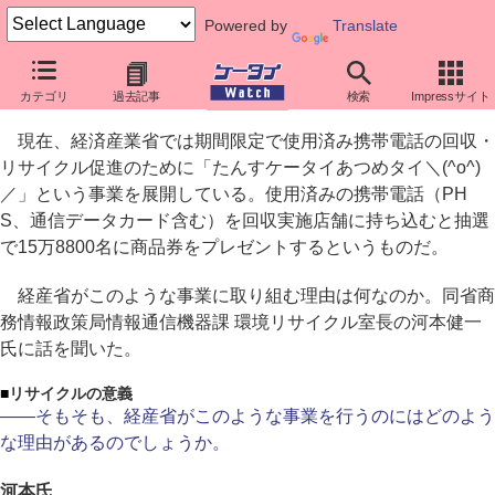
Powered by
Translate
「眠れる都市鉱山」発掘を目指す経産省
カテゴリ
過去記事
検索
Impressサイト
「たんすケータイあつめタイ＼(^o^)／」の裏側
現在、経済産業省では期間限定で使用済み携帯電話の回収・
リサイクル促進のために「たんすケータイあつめタイ＼(^o^)
／」という事業を展開している。使用済みの携帯電話（PH
S、通信データカード含む）を回収実施店舗に持ち込むと抽選
で15万8800名に商品券をプレゼントするというものだ。
経産省がこのような事業に取り組む理由は何なのか。同省商
務情報政策局情報通信機器課 環境リサイクル室長の河本健一
氏に話を聞いた。
■
リサイクルの意義
――そもそも、経産省がこのような事業を行うのにはどのよう
な理由があるのでしょうか。
河本氏