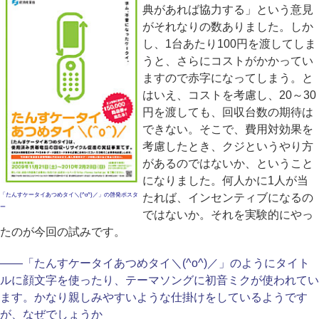
典があれば協力する」という意見
がそれなりの数ありました。しか
し、1台あたり100円を渡してしま
うと、さらにコストがかかってい
ますので赤字になってしまう。と
はいえ、コストを考慮し、20～30
円を渡しても、回収台数の期待は
できない。そこで、費用対効果を
考慮したとき、クジというやり方
があるのではないか、ということ
になりました。何人かに1人が当
「たんすケータイあつめタイ＼(^o^)／」の啓発ポスタ
たれば、インセンティブになるの
ー
ではないか。それを実験的にやっ
たのが今回の試みです。
――「たんすケータイあつめタイ＼(^o^)／」のようにタイト
ルに顔文字を使ったり、テーマソングに初音ミクが使われてい
ます。かなり親しみやすいような仕掛けをしているようです
が、なぜでしょうか