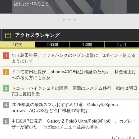
認したい10のこと
●
●
●
アクセスランキング
1時間
24時間
1週間
1カ月
NTT島田社長、ソフトバンクのセブン出資に「dポイント使える
ようにして」
ドコモ前田社長が「ahamo40GB化は検証のため」、料金値上げ
への考え方にも言及
ドコモ・バイクシェアの障害、原因はシステム移行 都内は明日
7日に復旧作業
2026年夏の最新スマホおすすめ11選 GalaxyやXperia、
arrows、AQUOSなど注目機種の特徴は
本日8月7日発売「Galaxy Z Fold8 Ultra/Fold8/Flip8」、カズレー
ザーが驚いた「そば屋のメニュー並みの薄さ」
もっと見る