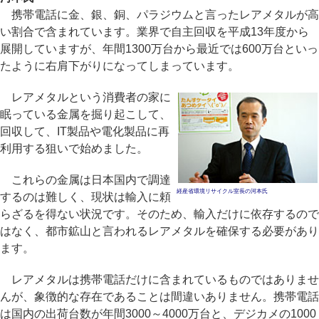
携帯電話に金、銀、銅、パラジウムと言ったレアメタルが高
い割合で含まれています。業界で自主回収を平成13年度から
展開していますが、年間1300万台から最近では600万台といっ
たように右肩下がりになってしまっています。
レアメタルという消費者の家に
眠っている金属を掘り起こして、
回収して、IT製品や電化製品に再
利用する狙いで始めました。
これらの金属は日本国内で調達
経産省環境リサイクル室長の河本氏
するのは難しく、現状は輸入に頼
らざるを得ない状況です。そのため、輸入だけに依存するので
はなく、都市鉱山と言われるレアメタルを確保する必要があり
ます。
レアメタルは携帯電話だけに含まれているものではありませ
んが、象徴的な存在であることは間違いありません。携帯電話
は国内の出荷台数が年間3000～4000万台と、デジカメの1000