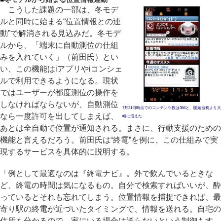
こうした課題の一部は、冬モデ
ルと同時に始まる“位置情報との連
動”で解消される見込みだ。冬モデ
ルから、「端末に自動測位の仕組
みを入れていく」（前田氏）とい
い、この機能はiアプリやiコンシェ
ルで利用できるようになる。現状
ではユーザーが都度測位の操作を
しなければならないが、自動測位
7月21日時点でのコンテンツ数は364と、開始当初より大
なら一度許可を出してしまえば、
幅に増えた
あとは全自動で位置が通知される。まさに、行動支援のための
機能と言えるだろう。前田氏は“終電”を例に、この仕組みで実
現するサービスを具体的に説明する。
「例として最適なのは『終電ナビ』。外で飲んでいるときな
ど、終電の時間は気になるもの。自分で検索すればいいが、酔
っているとそれも忘れてしまう。位置情報を捕捉できれば、最
寄り駅の終電が近づいたタイミングで、情報を送れる。自宅の
住所も分かるので、家にいる場合は送らないという制御もす