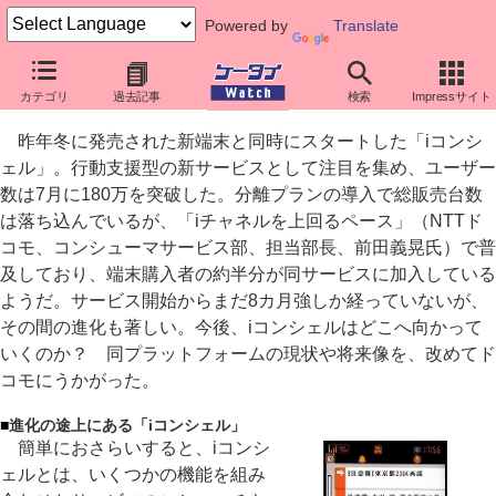
Powered by
Translate
「モバイルプロジェクト・アワード2009」受賞者に聞く
カテゴリ
過去記事
検索
Impressサイト
180万契約を突破した「iコンシェル」の将来像
昨年冬に発売された新端末と同時にスタートした「iコンシ
ェル」。行動支援型の新サービスとして注目を集め、ユーザー
数は7月に180万を突破した。分離プランの導入で総販売台数
は落ち込んでいるが、「iチャネルを上回るペース」（NTTド
コモ、コンシューマサービス部、担当部長、前田義晃氏）で普
及しており、端末購入者の約半分が同サービスに加入している
ようだ。サービス開始からまだ8カ月強しか経っていないが、
その間の進化も著しい。今後、iコンシェルはどこへ向かって
いくのか？ 同プラットフォームの現状や将来像を、改めてド
コモにうかがった。
■
進化の途上にある「iコンシェル」
簡単におさらいすると、iコンシ
ェルとは、いくつかの機能を組み