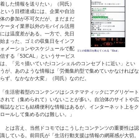
着した情報を送りたい」（同氏）
という目標達成には、企業や自治
体の参加が不可欠だが、まだまだ
ケータイ業界以外のモバイル活用
には温度差がある。一方で、先日
始まった、ゴミの収集日をインフ
ォメーションやスケジュールで配
ゴミの収集日を教えてくれる「53cal」
信する「53CAL」というサービス
は、「元々描いていたiコンシェルのコンセプトに近い」とい
うが、あのような情報は「労働集約型で集めていかなければな
らず、なかなか大変」（同氏）なのだ。
「生活密着型のコンテンツはシステマティックにアグリゲート
されて（集められて）いないことが多い。自治体のサイトや広
報誌などにも結構便利な情報はあるが、インターネット上をク
ロールして集めるのは難しい。」
とは言え、当然ドコモではこうしたコンテンツの重要性は認
識している。前田氏が「生活行動支援は情報の網羅感が大切。