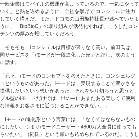
一般企業はモバイルの機運が高まっているので、一気にやって
いく」と熱を込めるように、全社を挙げてiコンシェルに注力
していく構えだ。また、ドコモの山田隆持社長が述べていたよ
うに、「BtoBtoC」の取り組みが活発化すれば、こうしたコン
テンツの厚みが増していくだろう。
そもそも、iコンシェルは目標が限りなく高い。前田氏は、
同サービスを「iモードが一段進化した形」と評し、次のよう
に話す。
「元々、iモードのコンセプトを考えたときに、コンシェルジ
ュというものがあった。iモードは、実現することで豊かさを
提供したいという想いがあった。それをやり切ろうと思うと、
プル型のiモードだけでは、世の中にあまたある楽しくて便利
な情報をお客さまに近づけることができない。」
iモードの進化形という言葉には、「なくてはならないもの
にしたい。つまりiモードユーザー・4800万人全員に使っても
らいたい」（同氏）という願いも込められているのだ。こうし