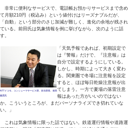
非常に便利なサービスで、電話帳お預かりサービスまで含め
て月額210円（税込み）という値付けはリーズナブルだが、
「自動」という部分のさじ加減が難しく、進化の余地が残され
ている。前田氏は気象情報を例に挙げながら、次のように話
す。
「天気予報であれば、初期設定で
は『警報』だけで、『注意報』は
自分で設定するようにしている。
しかし、時期によって大きく変わ
る。関東圏で冬場に注意報を設定
すると、ほぼ毎日乾燥注意報が出
てしまう。一方で夏場の落雷注意
NTTドコモ、コンシューマサービス部、担当部長、前田
報はあった方がいいのではない
義晃氏
か。こういうところが、まだパーソナライズでき切れていな
い。」
これは気象情報に限った話ではない。鉄道運行情報や道路運