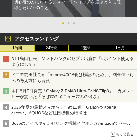
初心者の方におくる、スマートウォッチを選ぶときに確
認したい10のこと
●
●
●
アクセスランキング
1時間
24時間
1週間
1カ月
NTT島田社長、ソフトバンクのセブン出資に「dポイント使える
ようにして」
ドコモ前田社長が「ahamo40GB化は検証のため」、料金値上げ
への考え方にも言及
本日8月7日発売「Galaxy Z Fold8 Ultra/Fold8/Flip8」、カズレー
ザーが驚いた「そば屋のメニュー並みの薄さ」
2026年夏の最新スマホおすすめ11選 GalaxyやXperia、
arrows、AQUOSなど注目機種の特徴は
Boseのノイズキャンセリング搭載イヤホンがAmazonでセール
もっと見る