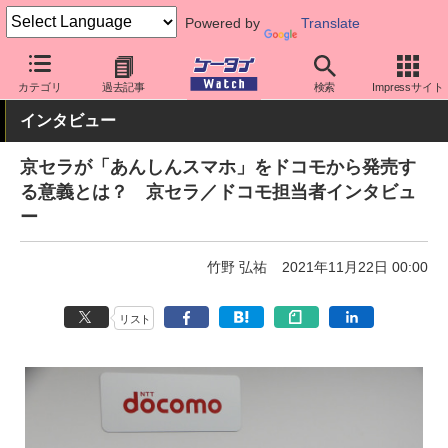
Powered by
Translate
ケータイ Watch
キャリア
ドコモ
スマホ・ケータイ
カテゴリ
過去記事
検索
Impressサイト
インタビュー
京セラが「あんしんスマホ」をドコモから発売す
る意義とは？ 京セラ／ドコモ担当者インタビュ
ー
竹野 弘祐
2021年11月22日 00:00
リスト