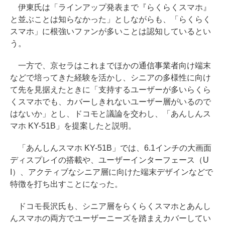
伊東氏は「ラインアップ発表まで『らくらくスマホ』
と並ぶことは知らなかった」としながらも、「らくらく
スマホ」に根強いファンが多いことは認知しているとい
う。
一方で、京セラはこれまでほかの通信事業者向け端末
などで培ってきた経験を活かし、シニアの多様性に向け
て先を見据えたときに「支持するユーザーが多いらくら
くスマホでも、カバーしきれないユーザー層がいるので
はないか」とし、ドコモと議論を交わし、「あんしんス
マホ KY-51B」を提案したと説明。
「あんしんスマホ KY-51B」では、6.1インチの⼤画⾯
ディスプレイの搭載や、ユーザーインターフェース（U
I）、アクティブなシニア層に向けた端末デザインなどで
特徴を打ち出すことになった。
ドコモ長沢氏も、シニア層をらくらくスマホとあんし
んスマホの両方でユーザーニーズを踏まえカバーしてい