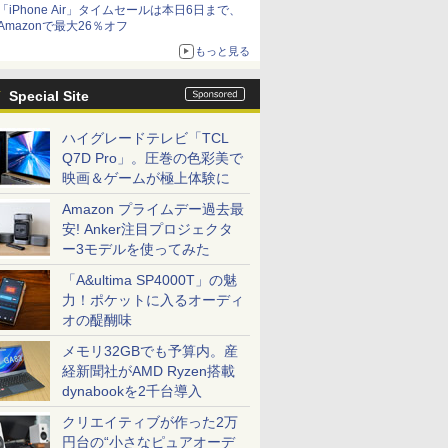
「iPhone Air」タイムセールは本日6日まで、
Amazonで最大26％オフ
もっと見る
Special Site
ハイグレードテレビ「TCL
Q7D Pro」。圧巻の色彩美で
映画＆ゲームが極上体験に
Amazon プライムデー過去最
安! Anker注目プロジェクタ
ー3モデルを使ってみた
「A&ultima SP4000T」の魅
力！ポケットに入るオーディ
オの醍醐味
メモリ32GBでも予算内。産
経新聞社がAMD Ryzen搭載
dynabookを2千台導入
クリエイティブが作った2万
円台の“小さなピュアオーデ