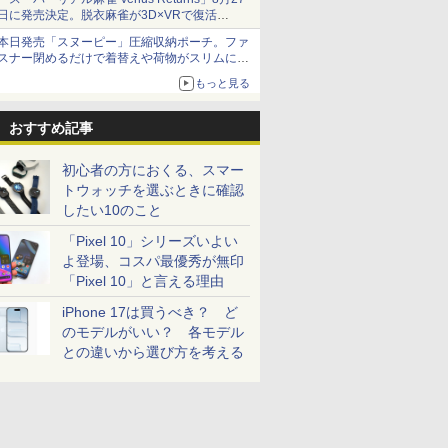
日に発売決定。脱衣麻雀が3D×VRで復活
発売から2週間は20%オフになるセールが実施
本日発売「スヌーピー」圧縮収納ポーチ。ファ
スナー閉めるだけで着替えや荷物がスリムにま
とまる
もっと見る
おすすめ記事
初心者の方におくる、スマー
トウォッチを選ぶときに確認
したい10のこと
「Pixel 10」シリーズいよい
よ登場、コスパ最優秀が無印
「Pixel 10」と言える理由
iPhone 17は買うべき？ ど
のモデルがいい？ 各モデル
との違いから選び方を考える