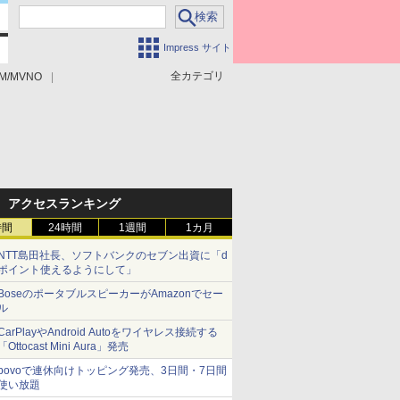
Impress サイト
全カテゴリ
M/MVNO
アクセスランキング
時間
24時間
1週間
1カ月
NTT島田社長、ソフトバンクのセブン出資に「d
ポイント使えるようにして」
BoseのポータブルスピーカーがAmazonでセー
ル
CarPlayやAndroid Autoをワイヤレス接続する
「Ottocast Mini Aura」発売
povoで連休向けトッピング発売、3日間・7日間
使い放題