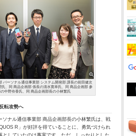
本部 パーソナル通信事業部 システム開発部 課長の前田健次
望氏、同 商品企画部 係長の清水寛幸氏、同 商品企画部 参
部の中野伶香氏、同 商品企画部長の小林繁氏
は反転攻勢へ
パーソナル通信事業部 商品企画部長の小林繁氏は、戦
QUOS R」が好評を得ていることに、勇気づけられ
落としていたのは事実です。ただ、しっかりとした