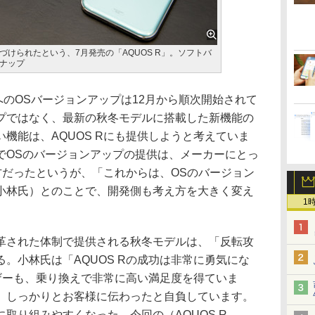
けられたという、7月発売の「AQUOS R」。ソフトバ
ナップ
 8.0へのOSバージョンアップは12月から順次開始されて
プではなく、最新の秋冬モデルに搭載した新機能の
機能は、AQUOS Rにも提供しようと考えていま
でOSのバージョンアップの提供は、メーカーにとっ
方だったというが、「これからは、OSのバージョン
小林氏）とのことで、開発側も考え方を大きく変え
1
された体制で提供される秋冬モデルは、「反転攻
。小林氏は「AQUOS Rの成功は非常に勇気にな
ーザーも、乗り換えで非常に高い満足度を得ていま
、しっかりとお客様に伝わったと自負しています。
取り組みやすくなった。今回の（AQUOS R