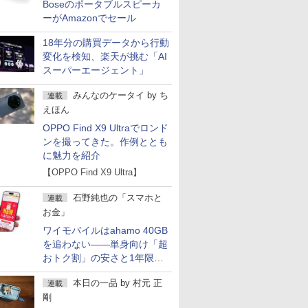
Boseのポータブルスピーカ
ーがAmazonでセール
18年分の購買データから行動
変化を検知、楽天が挑む「AI
スーパーエージェント」
みんなのケータイ
by
ち
連載
えほん
OPPO Find X9 Ultraでロンド
ンを撮ってきた。作例ととも
に魅力を紹介
【OPPO Find X9 Ultra】
石野純也の「スマホと
連載
お金」
ワイモバイルはahamo 40GB
を追わない――単身向け「超
おトク割」の安さと1年限定
の注意点
本日の一品
by
村元 正
連載
剛