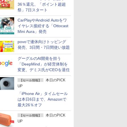
36％還元、「ポイント超超
祭」7日スタート
CarPlayやAndroid Autoをワ
イヤレス接続する「Ottocast
Mini Aura」発売
povoで連休向けトッピング
発売、3日間・7日間使い放題
グーグルのAI開発を担う
「DeepMind」が経営体制を
変更、デミス氏がCEOを退任
本日のPICK
【セール情報】
UP
「iPhone Air」タイムセール
は本日6日まで、Amazonで
最大26％オフ
本日のPICK
【セール情報】
UP