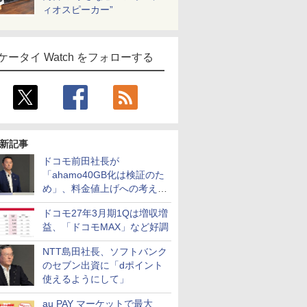
ィオスピーカー”
ケータイ Watch をフォローする
新記事
ドコモ前田社長が
「ahamo40GB化は検証のた
め」、料金値上げへの考え方
にも言及
ドコモ27年3月期1Qは増収増
益、「ドコモMAX」など好調
NTT島田社長、ソフトバンク
のセブン出資に「dポイント
使えるようにして」
au PAY マーケットで最大