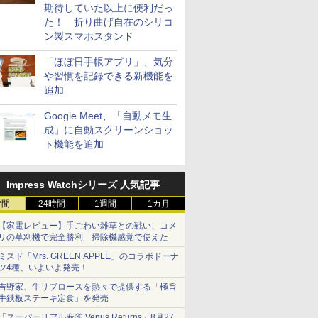
期待していた以上に便利だっ
た！ 折り曲げ自在のシリコ
ン製スマホスタンド
「ほぼ日手帳アプリ」、気分
や習慣を記録できる新機能を
追加
Google Meet、「自動メモ生
成」に自動スクリーンショッ
ト機能を追加
Impress Watchシリーズ 人気記事
時間
24時間
1週間
1カ月
【家電レビュー】手ごわい雑草との戦い、コメ
リの草刈機で完全勝利 掃除機感覚で使えた
ミスド「Mrs. GREEN APPLE」のコラボドーナ
ツ4種、いよいよ発売！
吉野家、牛リブロースを熱々で提供する「極旨
牛鉄板ステーキ定食」を発売
「スーパーリアル麻雀 Venus Returns」8月27