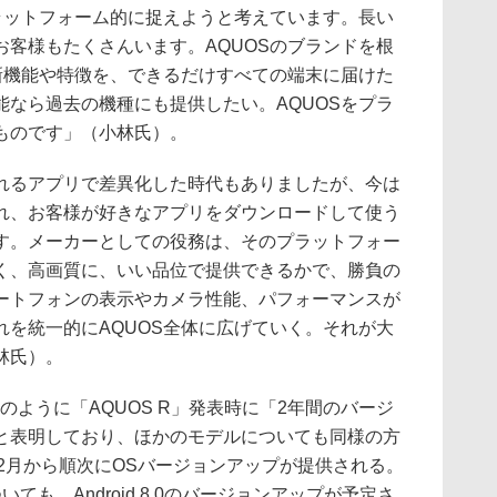
ラットフォーム的に捉えようと考えています。長い
お客様もたくさんいます。AQUOSのブランドを根
の新機能や特徴を、できるだけすべての端末に届けた
能なら過去の機種にも提供したい。AQUOSをプラ
ものです」（小林氏）。
るアプリで差異化した時代もありましたが、今は
れ、お客様が好きなアプリをダウンロードして使う
す。メーカーとしての役務は、そのプラットフォー
く、高画質に、いい品位で提供できるかで、勝負の
ートフォンの表示やカメラ性能、パフォーマンスが
れを統一的にAQUOS全体に広げていく。それが大
林氏）。
ように「AQUOS R」発表時に「2年間のバージ
と表明しており、ほかのモデルについても同様の方
、12月から順次にOSバージョンアップが提供される。
ついても、Android 8.0のバージョンアップが予定さ