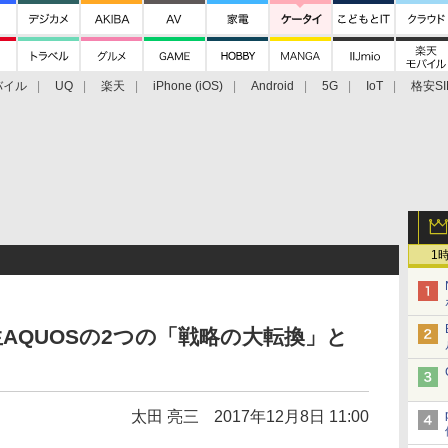
バイル
UQ
楽天
iPhone (iOS)
Android
5G
IoT
格安SI
アクセサリー
業界動向
法人向け
最新技術/その他
1
AQUOSの2つの「戦略の大転換」と
太田 亮三
2017年12月8日 11:00