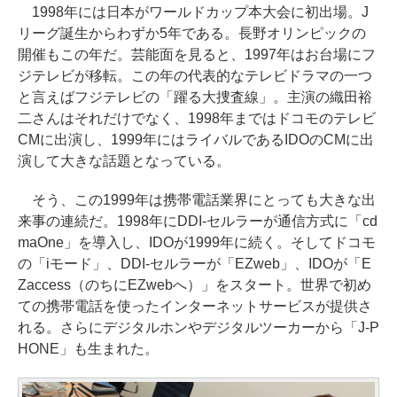
1998年には日本がワールドカップ本大会に初出場。J
リーグ誕生からわずか5年である。長野オリンピックの
開催もこの年だ。芸能面を見ると、1997年はお台場にフ
ジテレビが移転。この年の代表的なテレビドラマの一つ
と言えばフジテレビの「躍る大捜査線」。主演の織田裕
二さんはそれだけでなく、1998年まではドコモのテレビ
CMに出演し、1999年にはライバルであるIDOのCMに出
演して大きな話題となっている。
そう、この1999年は携帯電話業界にとっても大きな出
来事の連続だ。1998年にDDI-セルラーが通信方式に「cd
maOne」を導入し、IDOが1999年に続く。そしてドコモ
の「iモード」、DDI-セルラーが「EZweb」、IDOが「E
Zaccess（のちにEZwebへ）」をスタート。世界で初め
ての携帯電話を使ったインターネットサービスが提供さ
れる。さらにデジタルホンやデジタルツーカーから「J-P
HONE」も生まれた。