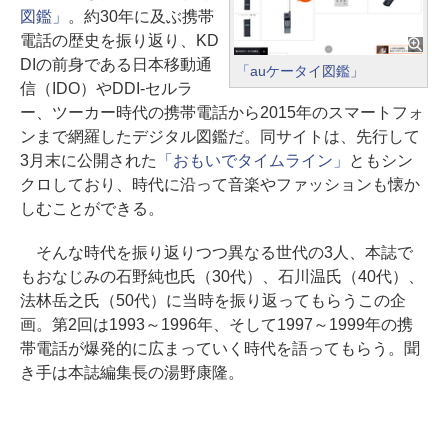
図鑑」
。約30年に及ぶ携帯
電話の歴史を振り返り、KD
DIの前身である日本移動通
「auケータイ図鑑」
信（IDO）やDDI-セルラ
ー、ツーカー時代の携帯電話から2015年のスマートフォ
ンまで網羅したデジタル図鑑だ。同サイトは、先行して
3月末に公開された
「おもいでタイムライン」
ともシン
クロしており、時代に沿って音楽やファッションも懐か
しむことができる。
そんな時代を振り返りつつ異なる世代の3人、本誌で
もおなじみの石野純也氏（30代）、石川温氏（40代）、
法林岳之氏（50代）に当時を振り返ってもらうこの企
画。第2回は1993～1996年、そして1997～1999年の携
帯電話が爆発的に広まっていく時代を語ってもらう。聞
き手は本誌編集長の湯野康隆。