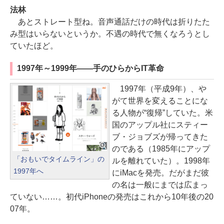
法林
あとストレート型ね。音声通話だけの時代は折りたた
み型はいらないというか。不遇の時代で無くなろうとし
ていたほど。
1997年～1999年――手のひらからIT革命
1997年（平成9年）、や
がて世界を変えることにな
る人物が“復帰”していた。米
国のアップル社にスティー
ブ・ジョブズが帰ってきた
のである（1985年にアップ
「おもいでタイムライン」の
ルを離れていた）。1998年
1997年へ
にiMacを発売。だがまだ彼
の名は一般にまでは広まっ
ていない……。初代iPhoneの発売はこれから10年後の20
07年。