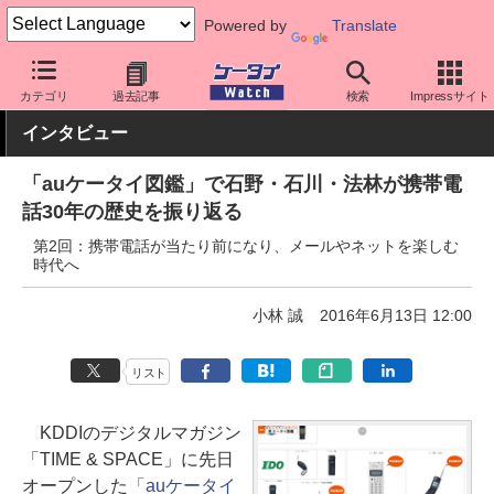
Powered by
Translate
ケータイ Watch
業界動向
その他
カテゴリ
過去記事
検索
Impressサイト
インタビュー
「auケータイ図鑑」で石野・石川・法林が携帯電
話30年の歴史を振り返る
第2回：携帯電話が当たり前になり、メールやネットを楽しむ
時代へ
小林 誠
2016年6月13日 12:00
リスト
KDDIのデジタルマガジン
「TIME & SPACE」に先日
オープンした
「auケータイ