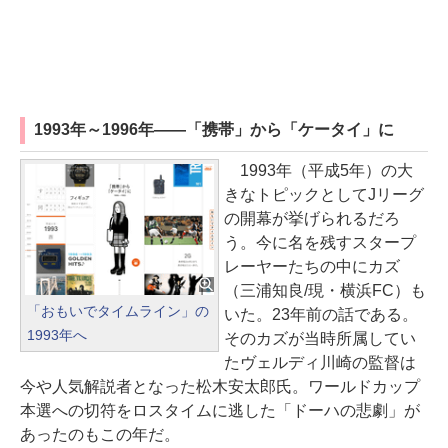
1993年～1996年――「携帯」から「ケータイ」に
1993年（平成5年）の大
きなトピックとしてJリーグ
の開幕が挙げられるだろ
う。今に名を残すスタープ
レーヤーたちの中にカズ
（三浦知良/現・横浜FC）も
「おもいでタイムライン」の
いた。23年前の話である。
1993年へ
そのカズが当時所属してい
たヴェルディ川崎の監督は
今や人気解説者となった松木安太郎氏。ワールドカップ
本選への切符をロスタイムに逃した「ドーハの悲劇」が
あったのもこの年だ。