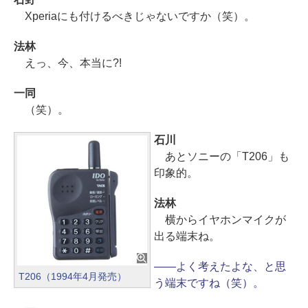
Xperiaにも付けるべきじゃないですか（笑）。
法林
えっ、今、本当に?!
一同
（笑）。
石川
あとソニーの「T206」も
印象的。
法林
横からイヤホンマイクが
出る端末ね。
――よく考えたよな、と思
T206（1994年4月発売）
う端末ですね（笑）。