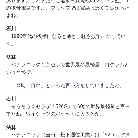
あります。これまた今は無き三菱電機のフリップ型。D
の携帯電話ですよ。フリップ型は電話っぽくて良かった
よね。
石川
1990年代の後半になると薄さ、軽さ競争になってい
く。
法林
パナソニックと京セラで世界最小最軽量、何グラムと
いった形で。
――当時「何cc」といった言い方をしていましたね。
石川
そうそう京セラが「526G」で69gで世界最軽量と言っ
てたね。ワイシャツのポケットに入るとか。
法林
パナソニック（当時・松下通信工業）は「521G」の8