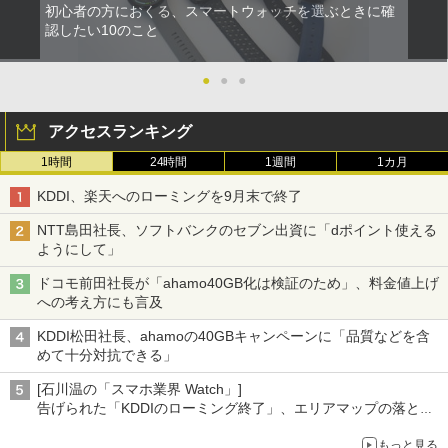
初心者の方におくる、スマートウォッチを選ぶときに確
認したい10のこと
●
●
●
アクセスランキング
1時間
24時間
1週間
1カ月
KDDI、楽天へのローミングを9月末で終了
NTT島田社長、ソフトバンクのセブン出資に「dポイント使える
ようにして」
ドコモ前田社長が「ahamo40GB化は検証のため」、料金値上げ
への考え方にも言及
KDDI松田社長、ahamoの40GBキャンペーンに「品質などを含
めて十分対抗できる」
[石川温の「スマホ業界 Watch」]
告げられた「KDDIのローミング終了」、エリアマップの落とし
穴と楽天モバイルの課題
もっと見る