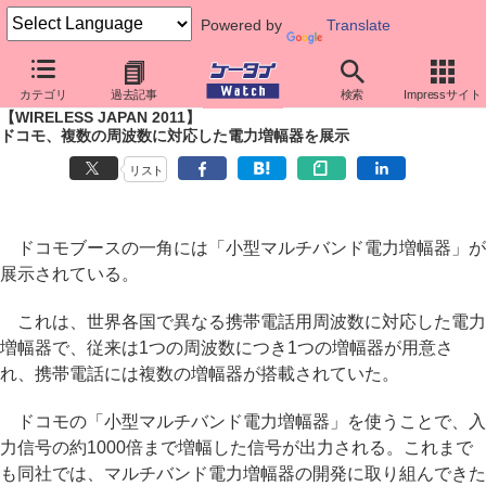
Powered by
Translate
ケータイ Watch
イベント
WIRELESS JAPAN
2011
カテゴリ
過去記事
検索
Impressサイト
【WIRELESS JAPAN 2011】
ドコモ、複数の周波数に対応した電力増幅器を展示
リスト
ドコモブースの一角には「小型マルチバンド電力増幅器」が
展示されている。
これは、世界各国で異なる携帯電話用周波数に対応した電力
増幅器で、従来は1つの周波数につき1つの増幅器が用意さ
れ、携帯電話には複数の増幅器が搭載されていた。
ドコモの「小型マルチバンド電力増幅器」を使うことで、入
力信号の約1000倍まで増幅した信号が出力される。これまで
も同社では、マルチバンド電力増幅器の開発に取り組んできた