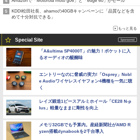
Amazonで「Motorola moto g06」と「edge 60」がセール
KDDI松田社長、ahamoの40GBキャンペーンに「品質などを含
めて十分対抗できる」
もっと見る
Special Site
「A&ultima SP4000T」の魅力！ポケットに入
るオーディオの醍醐味
エントリーなのに脅威の実力!「Osprey」Nobl
e Audioワイヤレスイヤフォン4機種を一気に聴
く
レイズ鍛造1ピースアルミホイール「CE28 N-p
lus」軽量なままに剛性を向上
メモリ32GBでも予算内。産経新聞社がAMD R
yzen搭載dynabookを2千台導入