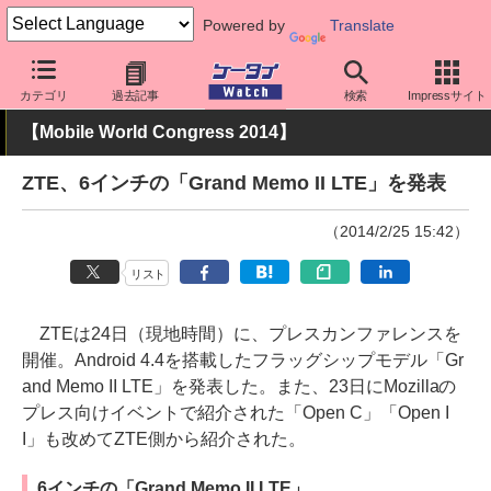
Powered by
Translate
ケータイ Watch
イベント
Mobile World Congress
2014
カテゴリ
過去記事
検索
Impressサイト
【Mobile World Congress 2014】
ZTE、6インチの「Grand Memo II LTE」を発表
（2014/2/25 15:42）
リスト
ZTEは24日（現地時間）に、プレスカンファレンスを
開催。Android 4.4を搭載したフラッグシップモデル「Gr
and Memo II LTE」を発表した。また、23日にMozillaの
プレス向けイベントで紹介された「Open C」「Open I
I」も改めてZTE側から紹介された。
6インチの「Grand Memo II LTE」