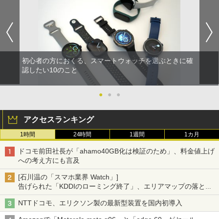
初心者の方におくる、スマートウォッチを選ぶときに確
認したい10のこと
●
●
●
アクセスランキング
1時間
24時間
1週間
1カ月
ドコモ前田社長が「ahamo40GB化は検証のため」、料金値上げ
への考え方にも言及
[石川温の「スマホ業界 Watch」]
告げられた「KDDIのローミング終了」、エリアマップの落とし
穴と楽天モバイルの課題
NTTドコモ、エリクソン製の最新型装置を国内初導入