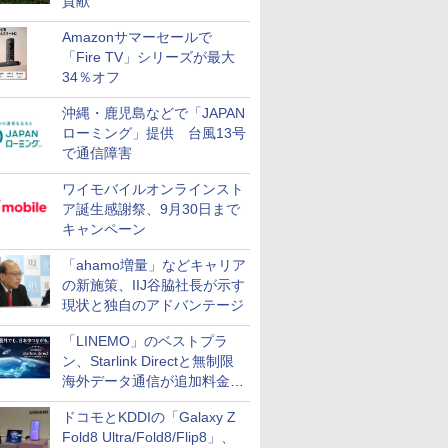
貢献
Amazonサマーセールで
「Fire TV」シリーズが最大
34％オフ
沖縄・鹿児島などで「JAPAN
ローミング」提供 台風13号
で通信障害
ワイモバイルオンラインスト
ア誕生感謝祭、9月30日まで
キャンペーン
「ahamo増量」などキャリア
の新施策、IIJ谷脇社長が示す
現状と独自のアドバンテージ
「LINEMO」のベストプラ
ン、Starlink Directと無制限
海外データ通信が追加料金な
しに
ドコモとKDDIの「Galaxy Z
Fold8 Ultra/Fold8/Flip8」、