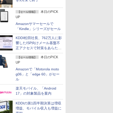
を9月末で終了
本日のPICK
【セール情報】
UP
Amazonサマーセールで
「Kindle」シリーズがセール
KDDI松田社長、762万人に影
響したISP向けメール基盤不
正アクセスで対策をあらため
て説明
本日のPICK
【セール情報】
UP
Amazonで「Motorola moto
g06」と「edge 60」がセー
ル
楽天モバイル、「Android
17」の対象製品を案内
KDDIの第1四半期決算は増収
増益、モバイル収入も増益に