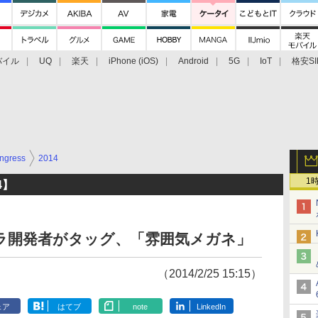
バイル
UQ
楽天
iPhone (iOS)
Android
5G
IoT
格安SI
アクセサリー
業界動向
法人向け
最新技術/その他
ngress
2014
1
14】
ラ開発者がタッグ、「雰囲気メガネ」
（2014/2/25 15:15）
ェア
はてブ
note
LinkedIn