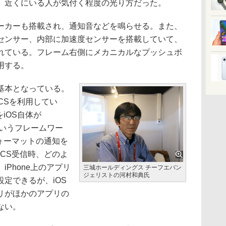
、近くにいる人が気付く程度の光り方だった。
カーも搭載され、通知音などを鳴らせる。また、
センサー、内部に加速度センサーを搭載していて、
れている。フレーム右側にメカニカルなプッシュボ
用する。
基本となっている。
CSを利用してい
iOS自体が
るというフレームワー
ォーマットの通知を
CS受信時、どのよ
iPhone上のアプリ
三城ホールディングス チーフエバン
ジェリストの河村和典氏
定できるが、iOS
リがほかのアプリの
ない。