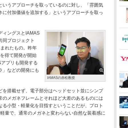
というアプローチを取っているのに対し、「雰囲気
ネに付加価値を追加する」というアプローチを取っ
ィングスとIAMAS
共同プロジェクト
ら生まれたもの。昨年
sで着想を得て開発が開始
Sアプリも開発する
ラ」などの開発にも
IAMASの赤松教授
を搭載せず、電子部分はヘッドセット並にシンプ
常のメガネフレームとそれほど大差のあるものには
なる小型・軽量化を目指すということだが、プロト
常に軽量で、通常のメガネと変わらない自然な装着感に