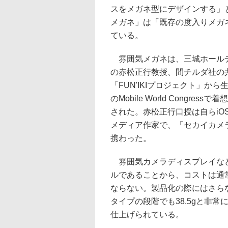
スをメガネ型にデザインする」
メガネ」は「既存の度入りメガ
ている。
雰囲気メガネは、三城ホールデ
の赤松正行教授、間チルダ社の
「FUN'IKIプロジェクト」か
のMobile World Congres
された。赤松正行口授は自らiO
メディア作家で、「セカイカメ
携わった。
雰囲気カメラディスプレイなど
ルであることから、コストは通
ならない。製品化の際にはさら
タイプの段階でも38.5gと非
仕上げられている。