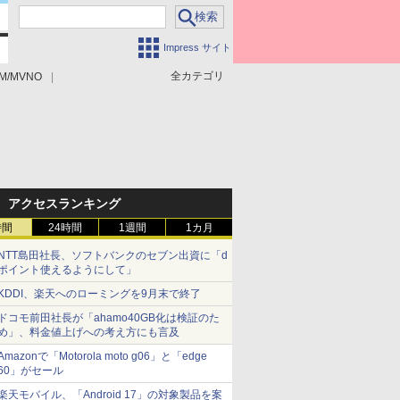
Impress サイト
全カテゴリ
M/MVNO
アクセスランキング
時間
24時間
1週間
1カ月
NTT島田社長、ソフトバンクのセブン出資に「d
ポイント使えるようにして」
KDDI、楽天へのローミングを9月末で終了
ドコモ前田社長が「ahamo40GB化は検証のた
め」、料金値上げへの考え方にも言及
Amazonで「Motorola moto g06」と「edge
60」がセール
楽天モバイル、「Android 17」の対象製品を案