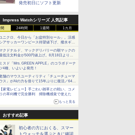
発売初日にソフト更新
Impress Watchシリーズ 人気記事
時間
24時間
1週間
1カ月
ユニクロ、今日から「お盆特別セール」。涼感
シアサッカーワンピース待望値下げ、撥水ギア
ショーツは1990円に
マクドナルド、マックデリバリーの朝マックの
最低注文料金が500円値上げ。8月18日より
1,500円から受付
ミスド「Mrs. GREEN APPLE」のコラボドーナ
ツ4種、いよいよ発売！
老舗のマウスユーティリティ「チューチューマ
ウス」がAIの力を借りて15年ぶりに復活／64bit
化、Windows 10/11、「Chrome」も走り回
【家電レビュー】手ごわい雑草との戦い、コメ
る。復活記念で2026年末まで500円
リの草刈機で完全勝利 掃除機感覚で使えた
もっと見る
おすすめ記事
初心者の方におくる、スマー
トウォッチを選ぶときに確認