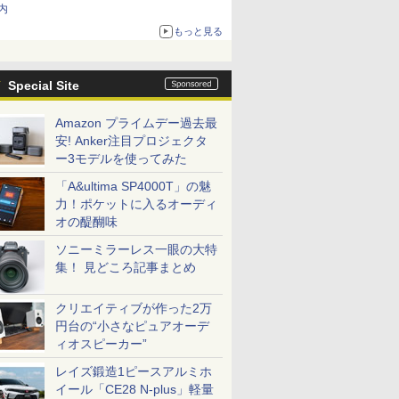
内
もっと見る
Special Site
Amazon プライムデー過去最
安! Anker注目プロジェクタ
ー3モデルを使ってみた
「A&ultima SP4000T」の魅
力！ポケットに入るオーディ
オの醍醐味
ソニーミラーレス一眼の大特
集！ 見どころ記事まとめ
クリエイティブが作った2万
円台の“小さなピュアオーデ
ィオスピーカー”
レイズ鍛造1ピースアルミホ
イール「CE28 N-plus」軽量