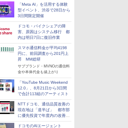
「Meta AI」を活用する体験
型イベント、渋谷で28日から
3日間限定開催
ドコモ・バイクシェアの障
害、原因はシステム移行 都
内は明日7日に復旧作業
スマホ通信料金が平均4198
円に、前回調査から201円上
昇 MM総研
サブブランド・MVNOの通信料
金や本体代金も値上がり
「YouTube Music Weekend
12.0」、8月21日から3日間
で合計113組のアーティスト
NTTドコモ、通信品質改善の
現在地は「道半ば」 都市部
に優先投資で年度内の改善目
指す
ドコモのAIエージェント