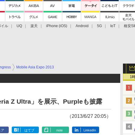
バイル
UQ
楽天
iPhone (iOS)
Android
5G
IoT
格安SI
アクセサリー
業界動向
法人向け
最新技術/その他
ngress
Mobile Asia Expo 2013
1
a Z Ultra」を展示、Purpleも披露
（2013/6/27 20:05）
ェア
はてブ
note
LinkedIn