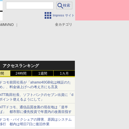
Impress サイト
全カテゴリ
M/MVNO
アクセスランキング
時間
24時間
1週間
1カ月
ドコモ前田社長が「ahamo40GB化は検証のた
め」、料金値上げへの考え方にも言及
NTT島田社長、ソフトバンクのセブン出資に「d
ポイント使えるようにして」
NTTドコモ、通信品質改善の現在地は「道半
ば」 都市部に優先投資で年度内の改善目指す
ドコモ・バイクシェアの障害、原因はシステム
移行 都内は明日7日に復旧作業