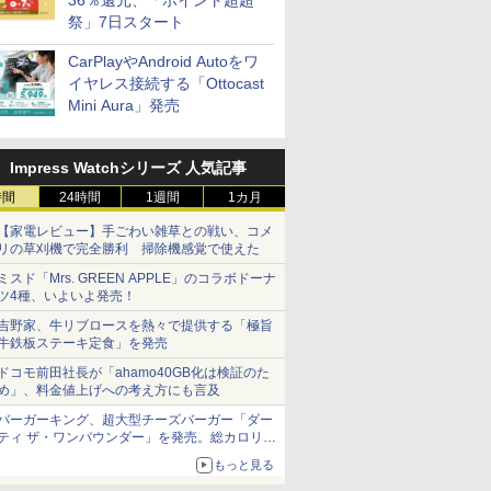
36％還元、「ポイント超超
祭」7日スタート
CarPlayやAndroid Autoをワ
イヤレス接続する「Ottocast
Mini Aura」発売
Impress Watchシリーズ 人気記事
時間
24時間
1週間
1カ月
【家電レビュー】手ごわい雑草との戦い、コメ
リの草刈機で完全勝利 掃除機感覚で使えた
ミスド「Mrs. GREEN APPLE」のコラボドーナ
ツ4種、いよいよ発売！
吉野家、牛リブロースを熱々で提供する「極旨
牛鉄板ステーキ定食」を発売
ドコモ前田社長が「ahamo40GB化は検証のた
め」、料金値上げへの考え方にも言及
バーガーキング、超大型チーズバーガー「ダー
ティ ザ・ワンパウンダー」を発売。総カロリー
約1656kcal、総重量約527g！
もっと見る