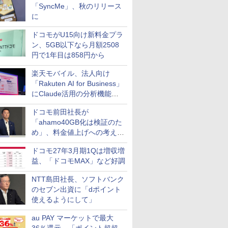
「SyncMe」、秋のリリース
に
ドコモがU15向け新料金プラ
ン、5GB以下なら月額2508
円で1年目は858円から
楽天モバイル、法人向け
「Rakuten AI for Business」
にClaude活用の分析機能な
どを追加
ドコモ前田社長が
「ahamo40GB化は検証のた
め」、料金値上げへの考え方
にも言及
ドコモ27年3月期1Qは増収増
益、「ドコモMAX」など好調
NTT島田社長、ソフトバンク
のセブン出資に「dポイント
使えるようにして」
au PAY マーケットで最大