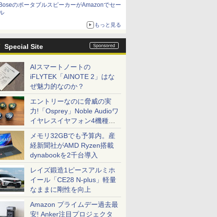
BoseのポータブルスピーカーがAmazonでセー
ル
もっと見る
Special Site
AIスマートノートの
iFLYTEK「AINOTE 2」はな
ぜ魅力的なのか？
エントリーなのに脅威の実
力!「Osprey」Noble Audioワ
イヤレスイヤフォン4機種を
一気に聴く
メモリ32GBでも予算内。産
経新聞社がAMD Ryzen搭載
dynabookを2千台導入
レイズ鍛造1ピースアルミホ
イール「CE28 N-plus」軽量
なままに剛性を向上
Amazon プライムデー過去最
安! Anker注目プロジェクタ