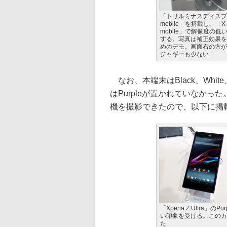
「トリルミナスディスプレ
mobile」を搭載し、「X-Rea
mobile」で解像度の
する。写真は補正効果を
めのデモ。画面右の方が
ジャギーも少ない
なお、本端末はBlack、Whit
はPurpleが置かれていなか
機を撮影できたので、以下に掲
「Xperia Z Ultra
い印象を受ける。このカ
た