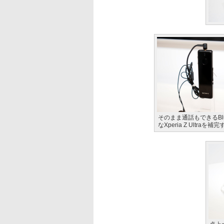
そのまま通話もできるBlu
なXperia Z Ultr