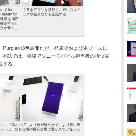
イ for
手書きアプリを搭載し、細いスタイ
lity for
ラスや鉛筆なども認識する
低い映像を補正
確認するた
空が青く、
e、Purpleの3色展開だが、発表会および本ブースに
った。本誌では、会場でソニーモバイル担当者の持つ実
載する。
」のPurple。「Xperia Z」より色が鮮やかで、より青に近
ラーは、発表会場や展示会場に置かれていなかっ