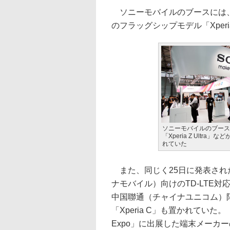
ソニーモバイルのブースには、25日
のフラッグシップモデル「Xperia 
ソニーモバイルのブース
「Xperia Z Ultra」
れていた
また、同じく25日に発表され
ナモバイル）向けのTD-LTE対応「
中国聯通（チャイナユニコム）
「Xperia C」も置かれていた。「Mo
Expo」に出展した端末メーカ