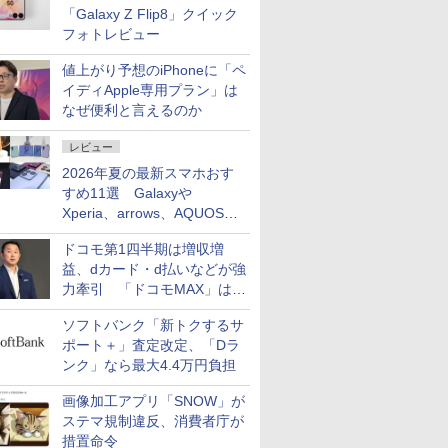
「Galaxy Z Flip8」クイック
フォトレビュー
値上がり予想のiPhoneに「ペ
イディApple専用プラン」は
なぜ便利と言えるのか
レビュー
2026年夏の最新スマホおす
すめ11選 Galaxyや
Xperia、arrows、AQUOSな
ど注目機種の特徴は
ドコモ第1四半期は増収増
益、dカード・d払いなどが強
力牽引 「ドコモMAX」は
400万契約突破
ソフトバンク「新トクするサ
ポート＋」査定改定、「Dラ
ンク」なら最大4.4万円負担
画像加工アプリ「SNOW」が
ステマ規制違反、消費者庁が
措置命令