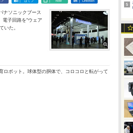
ェア
はてブ
note
LinkedIn
」のパナソニックブース
、電子回路を“ウェア
していた。
の知育ロボット。球体型の胴体で、コロコロと転がって