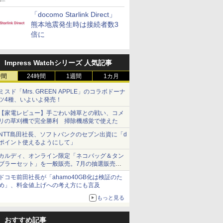
「docomo Starlink Direct」
熊本地震発生時は接続者数3
倍に
Impress Watchシリーズ 人気記事
時間
24時間
1週間
1カ月
ミスド「Mrs. GREEN APPLE」のコラボドーナ
ツ4種、いよいよ発売！
【家電レビュー】手ごわい雑草との戦い、コメ
リの草刈機で完全勝利 掃除機感覚で使えた
NTT島田社長、ソフトバンクのセブン出資に「d
ポイント使えるようにして」
カルディ、オンライン限定「ネコバッグ＆タン
ブラーセット」を一般販売。7月の抽選販売の
当選無効分
ドコモ前田社長が「ahamo40GB化は検証のた
め」、料金値上げへの考え方にも言及
もっと見る
おすすめ記事