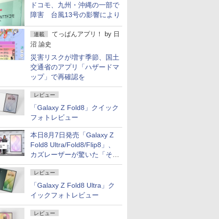
ドコモ、九州・沖縄の一部で
障害 台風13号の影響により
てっぱんアプリ！
by
日
連載
沼 諭史
災害リスクが増す季節、国土
交通省のアプリ「ハザードマ
ップ」で再確認を
レビュー
「Galaxy Z Fold8」クイック
フォトレビュー
本日8月7日発売「Galaxy Z
Fold8 Ultra/Fold8/Flip8」、
カズレーザーが驚いた「そば
屋のメニュー並みの薄さ」
レビュー
「Galaxy Z Fold8 Ultra」ク
イックフォトレビュー
レビュー