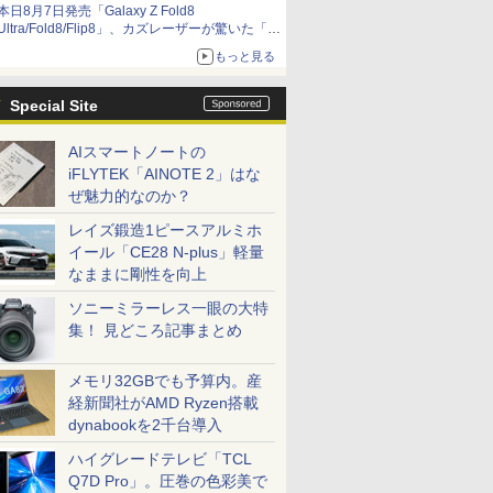
本日8月7日発売「Galaxy Z Fold8
Ultra/Fold8/Flip8」、カズレーザーが驚いた「そ
ば屋のメニュー並みの薄さ」
もっと見る
Special Site
AIスマートノートの
iFLYTEK「AINOTE 2」はな
ぜ魅力的なのか？
レイズ鍛造1ピースアルミホ
イール「CE28 N-plus」軽量
なままに剛性を向上
ソニーミラーレス一眼の大特
集！ 見どころ記事まとめ
メモリ32GBでも予算内。産
経新聞社がAMD Ryzen搭載
dynabookを2千台導入
ハイグレードテレビ「TCL
Q7D Pro」。圧巻の色彩美で