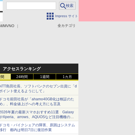
Impress サイト
全カテゴリ
M/MVNO
アクセスランキング
時間
24時間
1週間
1カ月
NTT島田社長、ソフトバンクのセブン出資に「d
ポイント使えるようにして」
ドコモ前田社長が「ahamo40GB化は検証のた
め」、料金値上げへの考え方にも言及
2026年夏の最新スマホおすすめ11選 Galaxy
やXperia、arrows、AQUOSなど注目機種の特
徴は
ドコモ・バイクシェアの障害、原因はシステム
移行 都内は明日7日に復旧作業