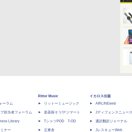
Rittor Music
イカロス出版
dフォーラム
リットーミュージック
AIRLINEweb
ップ担当者フォーラム
楽器探そう!デジマート
Jディフェンスニュー
ness Library
TシャツPOD T-OD
通訳翻訳ジャーナル
セミナー
立東舎
JレスキューWeb