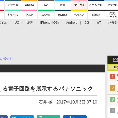
バイル
UQ
楽天
iPhone (iOS)
Android
5G
IoT
格安SI
アクセサリー
業界動向
法人向け
最新技術/その他
/ロボット
1
える電子回路を展示するパナソニック
石井 徹
2017年10月3日 07:10