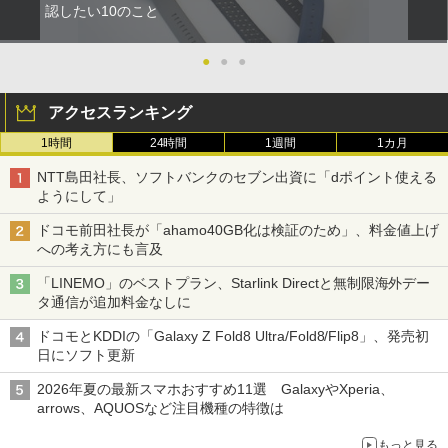
認したい10のこと
●
●
●
アクセスランキング
1時間
24時間
1週間
1カ月
NTT島田社長、ソフトバンクのセブン出資に「dポイント使える
ようにして」
ドコモ前田社長が「ahamo40GB化は検証のため」、料金値上げ
への考え方にも言及
「LINEMO」のベストプラン、Starlink Directと無制限海外デー
タ通信が追加料金なしに
ドコモとKDDIの「Galaxy Z Fold8 Ultra/Fold8/Flip8」、発売初
日にソフト更新
2026年夏の最新スマホおすすめ11選 GalaxyやXperia、
arrows、AQUOSなど注目機種の特徴は
もっと見る