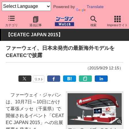
Powered by
Translate
ケータイ Watch
OS
Android
ファーウェイ
カテゴリ
過去記事
検索
Impressサイト
【CEATEC JAPAN 2015】
ファーウェイ、日本未発売の最新海外モデルを
CEATECで披露
（2015/9/29 12:15）
リスト
ファーウェイ・ジャパン
は、10月7日～10日にかけ
て幕張メッセ（千葉県）で
開催されるイベント「CEAT
EC JAPAN 2015」への出展