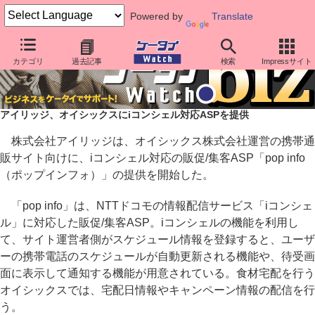
Powered by
Translate
カテゴリ
過去記事
検索
Impressサイト
アイリッジ、オイシックスにiコンシェル対応ASPを提供
株式会社アイリッジは、オイシックス株式会社運営の携帯通
販サイト向けに、iコンシェル対応の販促/集客ASP「pop info
（ポップインフォ）」の提供を開始した。
「pop info」は、NTTドコモの情報配信サービス「iコンシェ
ル」に対応した販促/集客ASP。iコンシェルの機能を利用し
て、サイト運営者側がスケジュール情報を登録すると、ユーザ
ーの携帯電話のスケジュールが自動更新される機能や、待受画
面に表示して通知する機能が用意されている。食材宅配を行う
オイシックスでは、宅配日情報やキャンペーン情報の配信を行
う。