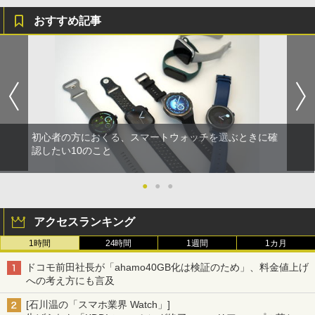
おすすめ記事
初心者の方におくる、スマートウォッチを選ぶときに確
認したい10のこと
●
●
●
アクセスランキング
1時間
24時間
1週間
1カ月
ドコモ前田社長が「ahamo40GB化は検証のため」、料金値上げ
への考え方にも言及
[石川温の「スマホ業界 Watch」]