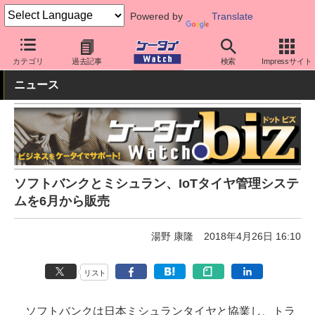
Powered by
Translate
ケータイ Watch
キャリア
ソフトバンク
ネットワーク/技術
カテゴリ
過去記事
検索
Impressサイト
ニュース
ソフトバンクとミシュラン、IoTタイヤ管理システ
ムを6月から販売
湯野 康隆
2018年4月26日 16:10
リスト
ソフトバンクは日本ミシュランタイヤと協業し、トラ