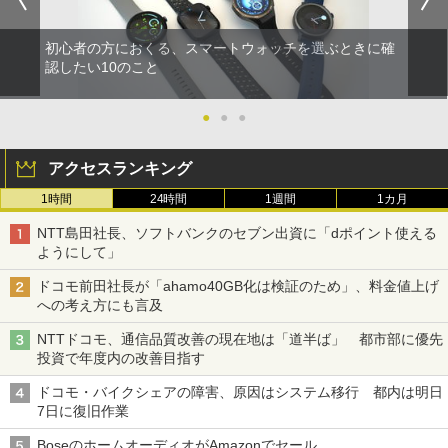
初心者の方におくる、スマートウォッチを選ぶときに確
認したい10のこと
●
●
●
アクセスランキング
1時間
24時間
1週間
1カ月
NTT島田社長、ソフトバンクのセブン出資に「dポイント使える
ようにして」
ドコモ前田社長が「ahamo40GB化は検証のため」、料金値上げ
への考え方にも言及
NTTドコモ、通信品質改善の現在地は「道半ば」 都市部に優先
投資で年度内の改善目指す
ドコモ・バイクシェアの障害、原因はシステム移行 都内は明日
7日に復旧作業
BoseのホームオーディオがAmazonでセール