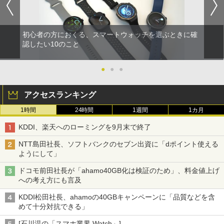
初心者の方におくる、スマートウォッチを選ぶときに確
認したい10のこと
●
●
●
アクセスランキング
1時間
24時間
1週間
1カ月
KDDI、楽天へのローミングを9月末で終了
NTT島田社長、ソフトバンクのセブン出資に「dポイント使える
ようにして」
ドコモ前田社長が「ahamo40GB化は検証のため」、料金値上げ
への考え方にも言及
KDDI松田社長、ahamoの40GBキャンペーンに「品質などを含
めて十分対抗できる」
[石川温の「スマホ業界 Watch」]