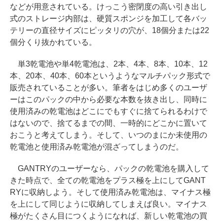
などが用意されている。けっこう密閉度の高い引き出し
式のストレージ内部は、硬質スポンジを加工して各バッ
テリーの直径サイズにピッタリの穴が、18個分または22
個分くり抜かれている。
単3乾電池や単4乾電池は、2本、4本、8本、10本、12
本、20本、40本、60本というようなマルチパック形式で
販売されていることが多い。筆者をはじめ多くのユーザ
ーはこのパックの中から必要な本数を抜き出し、同時に
使用済みの乾電池はどこにでもすぐに捨てられるわけで
はないので、捨てるまでの間、一時的にどこかに置いて
おこうと考えてしまう。そして、いつのまにか未使用の
乾電池と使用済み乾電池が混ざってしまうのだ。
GANTRYのユーザーなら、パックの乾電池を購入して
きた時点で、全ての乾電池をプラス極を上にしてGANT
RYに収納しよう。そして使用済み乾電池は、マイナス極
を上にして同じように収納してしまえば良い。マイナス
極がたくさん目につくようになれば、新しい乾電池の買