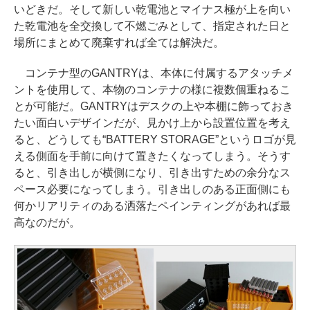
いどきだ。そして新しい乾電池とマイナス極が上を向い
た乾電池を全交換して不燃ごみとして、指定された日と
場所にまとめて廃棄すれば全ては解決だ。
コンテナ型のGANTRYは、本体に付属するアタッチメ
ントを使用して、本物のコンテナの様に複数個重ねるこ
とが可能だ。GANTRYはデスクの上や本棚に飾っておき
たい面白いデザインだが、見かけ上から設置位置を考え
ると、どうしても“BATTERY STORAGE”というロゴが見
える側面を手前に向けて置きたくなってしまう。そうす
ると、引き出しが横側になり、引き出すための余分なス
ペース必要になってしまう。引き出しのある正面側にも
何かリアリティのある洒落たペインティングがあれば最
高なのだが。