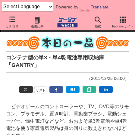
Powered by
Translate
本日の一品
カテゴリ
過去記事
検索
Impressサイト
コンテナ型の単3・単4乾電池専用収納庫
「GANTRY」
（2013/12/25 06:00）
リスト
ビデオゲームのコントローラーや、TV、DVD等のリモ
コン、プラモデル、置き時計、電動歯ブラシ、電動シェ
ーバー、懐中電灯などなど、おおよそ単3乾電池や単4乾
電池を使う家庭電気製品は身の回りに数えきれないほど