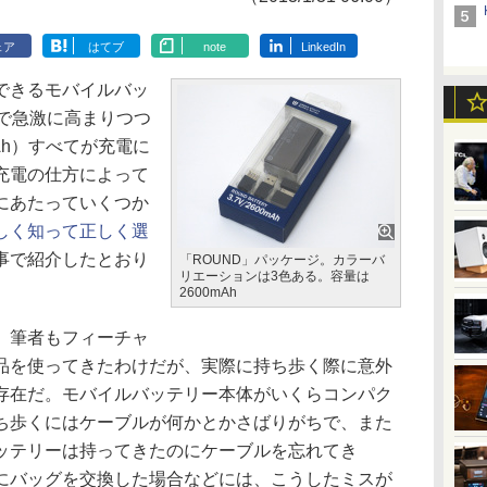
ェア
はてブ
note
LinkedIn
できるモバイルバッ
年で急激に高まりつつ
h）すべてが充電に
充電の仕方によって
にあたっていくつか
しく知って正しく選
事で紹介したとおり
「ROUND」パッケージ。カラーバ
リエーションは3色ある。容量は
2600mAh
、筆者もフィーチャ
品を使ってきたわけだが、実際に持ち歩く際に意外
存在だ。モバイルバッテリー本体がいくらコンパク
ち歩くにはケーブルが何かとかさばりがちで、また
ッテリーは持ってきたのにケーブルを忘れてき
にバッグを交換した場合などには、こうしたミスが