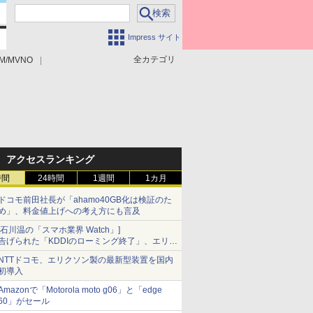
Impress サイト
全カテゴリ
M/MVNO
アクセスランキング
時間
24時間
1週間
1カ月
ドコモ前田社長が「ahamo40GB化は検証のた
め」、料金値上げへの考え方にも言及
[石川温の「スマホ業界 Watch」]
告げられた「KDDIのローミング終了」、エリア
マップの落とし穴と楽天モバイルの課題
NTTドコモ、エリクソン製の最新型装置を国内
初導入
Amazonで「Motorola moto g06」と「edge
60」がセール