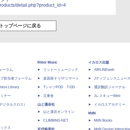
/products/detail.php?product_id=4
トップページに戻る
Rittor Music
イカロス出版
dフォーラム
リットーミュージック
AIRLINEweb
ップ担当者フォーラム
楽器探そう!デジマート
Jディフェンスニュー
ness Library
TシャツPOD T-OD
通訳翻訳ジャーナル
セミナー
立東舎
JレスキューWeb
 X（デジタルクロス）
山と溪谷社
イカロスアカデミー
山と溪谷オンライン
MdN
CLIMBING-NET
MdN Books
ブックス
近代科学社
MdN Design Interactiv