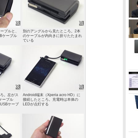
ケーブルと、
別のアングルから見たところ。2本
SBケーブル
のケーブルが内向きに折りたたまれ
ている
ろ。左がス
Android端末（Xperia acro HD）に
Bケーブル
接続したところ。充電時は本体の
USBケーブ
LEDが点灯する