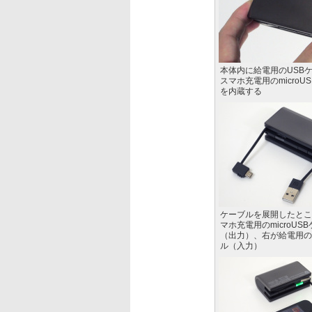
本体内に給電用のUSB
スマホ充電用のmicroU
を内蔵する
ケーブルを展開したとこ
マホ充電用のmicroUS
（出力）、右が給電用の
ル（入力）