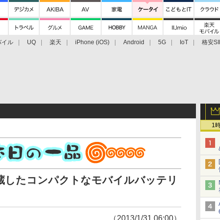
バイル
UQ
楽天
iPhone (iOS)
Android
5G
IoT
格安SI
アクセサリー
業界動向
法人向け
最新技術/その他
1
内蔵したコンパクトなモバイルバッテリ
（2013/1/31 06:00）