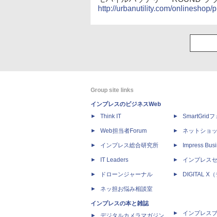
http://urbanutility.com/onlineshop
Group site links
インプレスのビジネスWeb
Think IT
SmartGri
Web担当者Forum
ネットショ
インプレス総合研究所
Impress Busi
IT Leaders
インプレス
ドローンジャーナル
DIGITAL
ネッ担お悩み相談室
インプレスの本と雑誌
インプレス
デジタルカメラマガジン