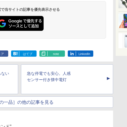
 検索で当サイトの記事を優先表示させる
ェア
はてブ
note
LinkedIn
らない
急な停電でも安心。人感
▲
センサー付き懐中電灯
の一品］の他の記事を見る
ウンド”