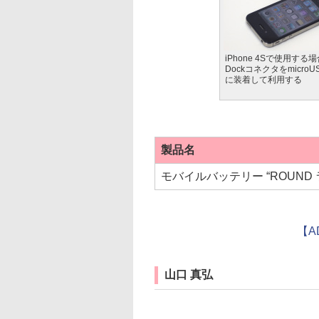
iPhone 4Sで使用す
Dockコネクタをmicro
に装着して利用する
製品名
モバイルバッテリー “ROUND 
【A
山口 真弘