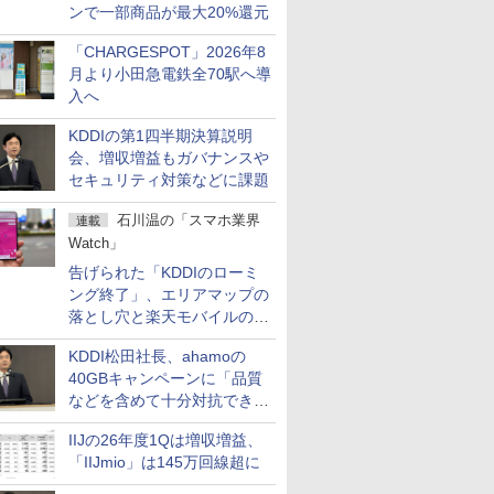
ンで一部商品が最大20%還元
「CHARGESPOT」2026年8
月より小田急電鉄全70駅へ導
入へ
KDDIの第1四半期決算説明
会、増収増益もガバナンスや
セキュリティ対策などに課題
石川温の「スマホ業界
連載
Watch」
告げられた「KDDIのローミ
ング終了」、エリアマップの
落とし穴と楽天モバイルの課
題
KDDI松田社長、ahamoの
40GBキャンペーンに「品質
などを含めて十分対抗でき
る」
IIJの26年度1Qは増収増益、
「IIJmio」は145万回線超に