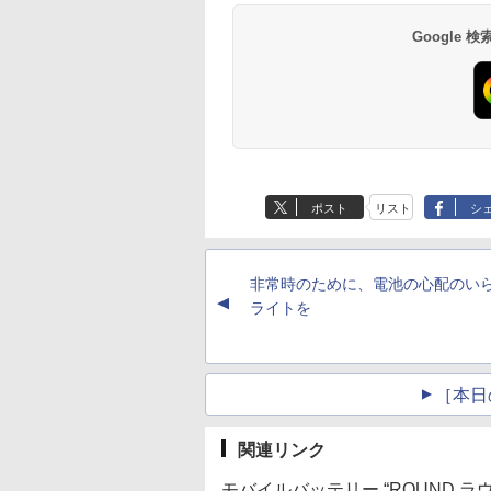
Google
ポスト
リスト
シ
非常時のために、電池の心配のい
▲
ライトを
［本日
関連リンク
モバイルバッテリー “ROUND ラ