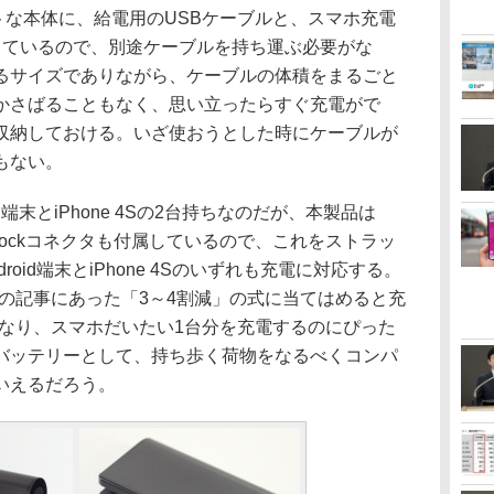
トな本体に、給電用のUSBケーブルと、スマホ充電
内蔵しているので、別途ケーブルを持ち運ぶ必要がな
るサイズでありながら、ケーブルの体積をまるごと
かさばることもなく、思い立ったらすぐ充電がで
収納しておける。いざ使おうとした時にケーブルが
もない。
端末とiPhone 4Sの2台持ちなのだが、本製品は
るDockコネクタも付属しているので、これをストラッ
oid端末とiPhone 4Sのいずれも充電に対応する。
紹介の記事にあった「3～4割減」の式に当てはめると充
後となり、スマホだいたい1台分を充電するのにぴった
バッテリーとして、持ち歩く荷物をなるべくコンパ
いえるだろう。