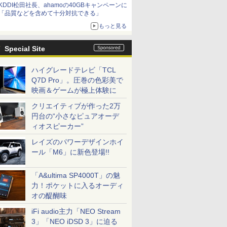
KDDI松田社長、ahamoの40GBキャンペーンに
「品質などを含めて十分対抗できる」
もっと見る
Special Site
ハイグレードテレビ「TCL
Q7D Pro」。圧巻の色彩美で
映画＆ゲームが極上体験に
クリエイティブが作った2万
円台の“小さなピュアオーデ
ィオスピーカー”
レイズのパワーデザインホイ
ール「M6」に新色登場!!
「A&ultima SP4000T」の魅
力！ポケットに入るオーディ
オの醍醐味
iFi audio主力「NEO Stream
3」「NEO iDSD 3」に迫る