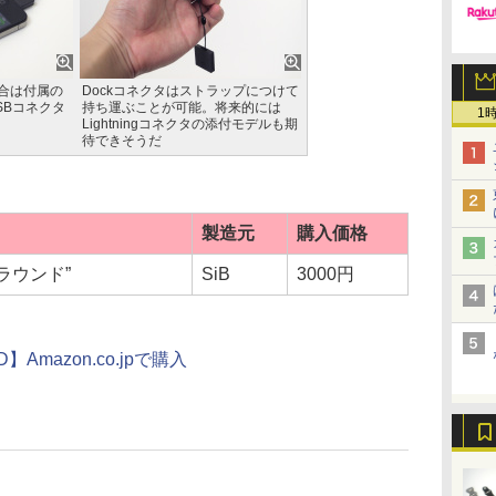
る場合は付属の
Dockコネクタはストラップにつけて
USBコネクタ
持ち運ぶことが可能。将来的には
1
Lightningコネクタの添付モデルも期
待できそうだ
製造元
購入価格
ラウンド”
SiB
3000円
D】Amazon.co.jpで購入