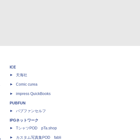
ICE
天海社
ス
Comic curea
impress QuickBooks
PUBFUN
パブファンセルフ
IPGネットワーク
TシャツPOD pTa.shop
カスタム写真集POD fabli
e