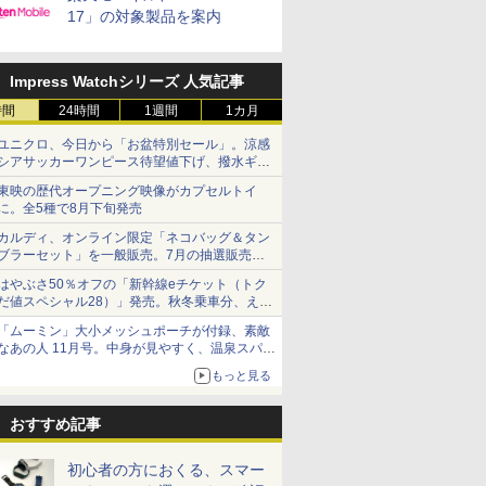
17」の対象製品を案内
Impress Watchシリーズ 人気記事
時間
24時間
1週間
1カ月
ユニクロ、今日から「お盆特別セール」。涼感
シアサッカーワンピース待望値下げ、撥水ギア
ショーツは1990円に
東映の歴代オープニング映像がカプセルトイ
に。全5種で8月下旬発売
カルディ、オンライン限定「ネコバッグ＆タン
ブラーセット」を一般販売。7月の抽選販売の
当選無効分
はやぶさ50％オフの「新幹線eチケット（トク
だ値スペシャル28）」発売。秋冬乗車分、えき
ねっと限定
「ムーミン」大小メッシュポーチが付録、素敵
なあの人 11月号。中身が見やすく、温泉スパに
も使える
もっと見る
おすすめ記事
初心者の方におくる、スマー