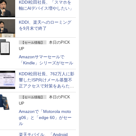
KDDI松田社長、「スマホを
軸にAIデバイス増やしたい」
KDDI、楽天へのローミング
を9月末で終了
本日のPICK
【セール情報】
UP
Amazonサマーセールで
「Kindle」シリーズがセール
KDDI松田社長、762万人に影
響したISP向けメール基盤不
正アクセスで対策をあらため
て説明
本日のPICK
【セール情報】
UP
Amazonで「Motorola moto
g06」と「edge 60」がセー
ル
楽天モバイル、「Android