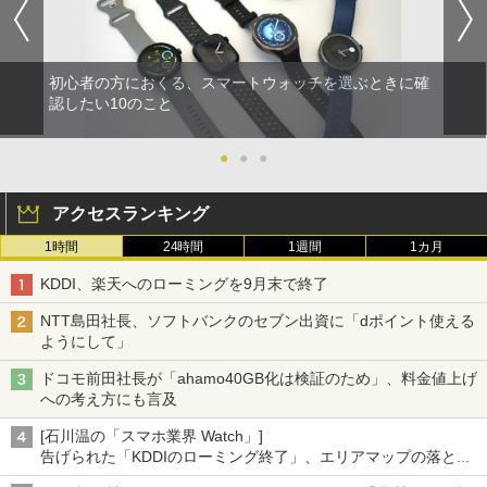
初心者の方におくる、スマートウォッチを選ぶときに確
認したい10のこと
●
●
●
アクセスランキング
1時間
24時間
1週間
1カ月
KDDI、楽天へのローミングを9月末で終了
NTT島田社長、ソフトバンクのセブン出資に「dポイント使える
ようにして」
ドコモ前田社長が「ahamo40GB化は検証のため」、料金値上げ
への考え方にも言及
[石川温の「スマホ業界 Watch」]
告げられた「KDDIのローミング終了」、エリアマップの落とし
穴と楽天モバイルの課題