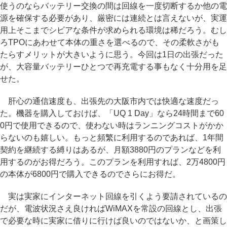
使うのならバッテリー交換の間は回線を一度切断するか他の電
源を確保する必要があり、厳密には連続とは言えないが、実運
用上そこまでシビアな条件が求められる環境は稀だろう。むし
ろTPOにあわせて本体の重さを選べるので、その柔軟さがも
たらすメリットが大きいように思う。今回は1日の出張だった
が、大容量バッテリーひとつで再充電する事もなく十分用を足
せた。
肝心の通信速度も、出張先の大阪市内では快適な速度だっ
た。機器を購入しておけば、「UQ 1 Day」なら24時間まで60
0円で使用できるので、使わない時はランニングコストがかか
らないのも嬉しい。もっと頻繁に利用するのであれば、1年間
契約を継続する縛りはあるが、月額3880円のプランなどを利
用するのがお得だろう。このプランを利用すれば、2万4800円
の本体が6800円で購入できるのでさらにお得だ。
実は実家にインターネット回線を引くよう要請されているの
だが、電波状況さえ良ければWiMAXを常設の回線とし、出張
で必要な時に実家に借りに行けば良いのではないか、と画策し