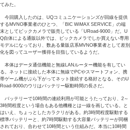
てみた。
今回購入したのは、UQコミュニケーションズが回線を提供
するMVNO事業者のひとつ、「BIC WiMAX SERVICE」の端
末としてビックカメラで販売している「URoad-9000」だ。U
Q自体による通販以外では、ビックカメラでしか買えない専用
モデルになっており、数ある量販店系MVNO事業者として差別
化を図ってユーザー獲得を目指しているようだ。
本体はデータ通信機能と無線LANルーター機能を有してい
る。ネットに接続した本体に無線でPCやスマートフォン、携
帯ゲーム機がぶら下がってネット接続する格好となる。そのU
Road-9000のウリはバッテリー駆動時間の長さだ。
バッテリーで10時間の連続利用が可能とうたっており、2～
3時間程度という場合もある他機種とは一線を画している。と
はいえ、ちょっとしたカラクリがある。約3時間程度駆動する
標準バッテリーと、約7時間駆動する大容量バッテリーが同梱
されており、合わせて10時間という仕組みだ。本当に10時間