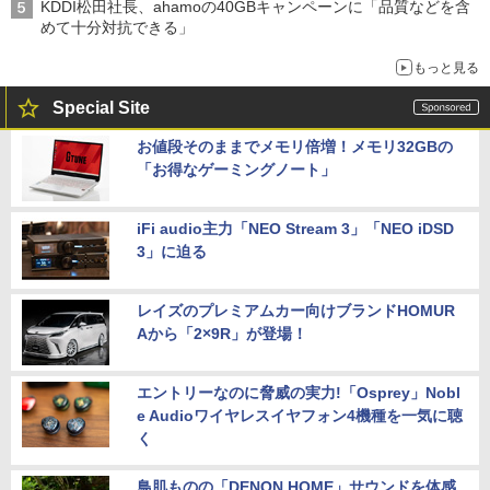
KDDI松田社長、ahamoの40GBキャンペーンに「品質などを含
めて十分対抗できる」
もっと見る
Special Site
お値段そのままでメモリ倍増！メモリ32GBの
「お得なゲーミングノート」
iFi audio主力「NEO Stream 3」「NEO iDSD
3」に迫る
レイズのプレミアムカー向けブランドHOMUR
Aから「2×9R」が登場！
エントリーなのに脅威の実力!「Osprey」Nobl
e Audioワイヤレスイヤフォン4機種を一気に聴
く
鳥肌ものの「DENON HOME」サウンドを体感