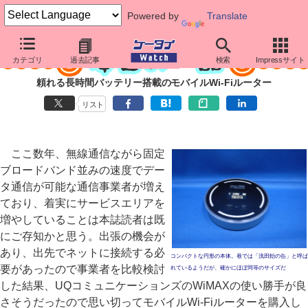
Powered by
Translate
カテゴリ
過去記事
検索
Impressサイト
頼れる長時間バッテリー搭載のモバイルWi-Fiルーター
リスト
ここ数年、無線通信ながら固定
ブロードバンド並みの速度でデー
タ通信が可能な通信事業者が増え
ており、着実にサービスエリアを
増やしていることは本誌読者は既
にご存知かと思う。出張の機会が
あり、出先でネットに接続する必
コンパクトな円形の本体。巷では「浅田飴の缶」と呼ば
要があったので事業者を比較検討
れているようだが、確かにほぼ同等のサイズだ
した結果、UQコミュニケーションズのWiMAXの使い勝手が良
さそうだったので思い切ってモバイルWi-Fiルーターを購入し