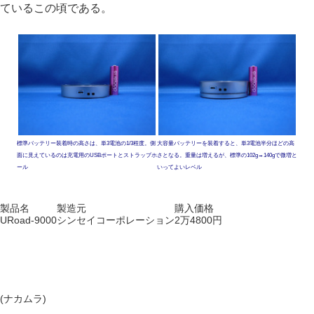
ているこの頃である。
標準バッテリー装着時の高さは、単3電池の1/3程度。側
大容量バッテリーを装着すると、単3電池半分ほどの高
面に見えているのは充電用のUSBポートとストラップホ
さとなる。重量は増えるが、標準の102g→140gで微増と
ール
いってよいレベル
製品名
製造元
購入価格
URoad-9000
シンセイコーポレーション
2万4800円
(ナカムラ)