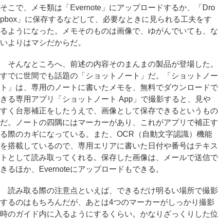
そこで、メモ類は「Evernote」にアップロードするか、「Dro
pbox」に保存するなどして、必要なときに見られる工夫をす
るようになった。メモそのものは画像で、ゆがんでいても、な
いよりはマシだからだ。
そんなところへ、前述の内容そのまんまの製品が登場した。
すでに世間でも話題の「ショットノート」だ。「ショットノー
ト」は、専用のノートに書いたメモを、無料でダウンロードで
きる専用アプリ「ショットノート App」で撮影すると、見や
すく台形補正をしたうえで、画像として保存できるというもの
だ。ノートの四隅にはマーカーがあり、これがアプリで補正す
る際のカギになっている。また、OCR（自動文字認識）機能
を搭載しているので、専用エリアに書いた日付や番号はテキス
トとして読み取ってくれる。保存した画像は、メールで送信で
きるほか、Evernoteにアップロードもできる。
読み取る際の注意点といえば、できるだけ明るい場所で撮影
するのはもちろんだが、あとは4つのマーカーがしっかり撮影
時のガイド内に入るようにするくらい。かなりざっくりした位