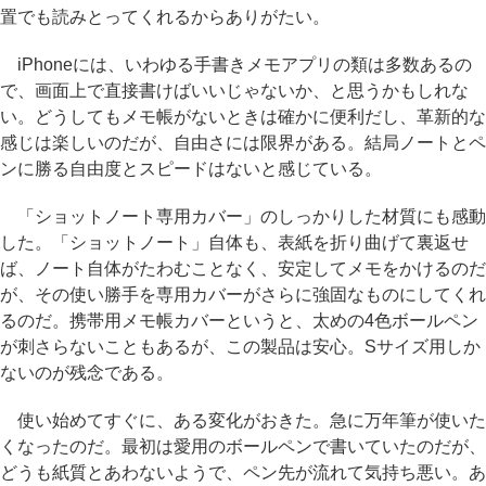
置でも読みとってくれるからありがたい。
iPhoneには、いわゆる手書きメモアプリの類は多数あるの
で、画面上で直接書けばいいじゃないか、と思うかもしれな
い。どうしてもメモ帳がないときは確かに便利だし、革新的な
感じは楽しいのだが、自由さには限界がある。結局ノートとペ
ンに勝る自由度とスピードはないと感じている。
「ショットノート専用カバー」のしっかりした材質にも感動
した。「ショットノート」自体も、表紙を折り曲げて裏返せ
ば、ノート自体がたわむことなく、安定してメモをかけるのだ
が、その使い勝手を専用カバーがさらに強固なものにしてくれ
るのだ。携帯用メモ帳カバーというと、太めの4色ボールペン
が刺さらないこともあるが、この製品は安心。Sサイズ用しか
ないのが残念である。
使い始めてすぐに、ある変化がおきた。急に万年筆が使いた
くなったのだ。最初は愛用のボールペンで書いていたのだが、
どうも紙質とあわないようで、ペン先が流れて気持ち悪い。あ