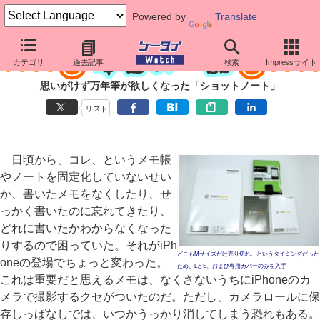
Powered by
Translate
カテゴリ
過去記事
検索
Impressサイト
思いがけず万年筆が欲しくなった「ショットノート」
リスト
日頃から、コレ、というメモ帳
やノートを固定化していないせい
か、書いたメモをなくしたり、せ
っかく書いたのに忘れてきたり、
どれに書いたかわからなくなった
りするので困っていた。それがiPh
どこもMサイズだけ売り切れ、というタイミングだった
oneの登場でちょっと変わった。
ため、LとS、および専用カバーのみを入手
これは重要だと思えるメモは、なくさないうちにiPhoneのカ
メラで撮影するクセがついたのだ。ただし、カメラロールに保
存しっぱなしでは、いつかうっかり消してしまう恐れもある。