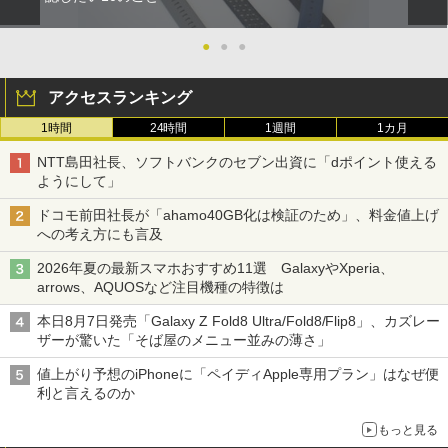
●
●
●
アクセスランキング
1時間
24時間
1週間
1カ月
NTT島田社長、ソフトバンクのセブン出資に「dポイント使える
ようにして」
ドコモ前田社長が「ahamo40GB化は検証のため」、料金値上げ
への考え方にも言及
2026年夏の最新スマホおすすめ11選 GalaxyやXperia、
arrows、AQUOSなど注目機種の特徴は
本日8月7日発売「Galaxy Z Fold8 Ultra/Fold8/Flip8」、カズレー
ザーが驚いた「そば屋のメニュー並みの薄さ」
値上がり予想のiPhoneに「ペイディApple専用プラン」はなぜ便
利と言えるのか
もっと見る