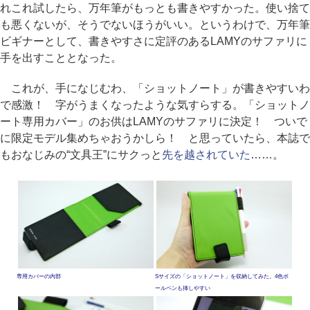
れこれ試したら、万年筆がもっとも書きやすかった。使い捨て
も悪くないが、そうでないほうがいい。というわけで、万年筆
ビギナーとして、書きやすさに定評のあるLAMYのサファリに
手を出すこととなった。
これが、手になじむわ、「ショットノート」が書きやすいわ
で感激！ 字がうまくなったような気すらする。「ショットノ
ート専用カバー」のお供はLAMYのサファリに決定！ ついで
に限定モデル集めちゃおうかしら！ と思っていたら、本誌で
もおなじみの“文具王”にサクっと
先を越されていた
……。
専用カバーの内部
Sサイズの「ショットノート」を収納してみた。4色ボ
ールペンも挿しやすい