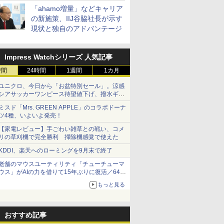
「ahamo増量」などキャリア
の新施策、IIJ谷脇社長が示す
現状と独自のアドバンテージ
Impress Watchシリーズ 人気記事
時間
24時間
1週間
1カ月
ユニクロ、今日から「お盆特別セール」。涼感
シアサッカーワンピース待望値下げ、撥水ギア
ショーツは1990円に
ミスド「Mrs. GREEN APPLE」のコラボドーナ
ツ4種、いよいよ発売！
【家電レビュー】手ごわい雑草との戦い、コメ
リの草刈機で完全勝利 掃除機感覚で使えた
KDDI、楽天へのローミングを9月末で終了
老舗のマウスユーティリティ「チューチューマ
ウス」がAIの力を借りて15年ぶりに復活／64bit
化、Windows 10/11、「Chrome」も走り回
もっと見る
る。復活記念で2026年末まで500円
おすすめ記事