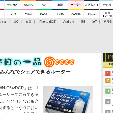
バイル
UQ
楽天
iPhone (iOS)
Android
5G
IoT
格安SI
アクセサリー
業界動向
法人向け
最新技術/その他
1
をみんなでシェアできるルーター
G54/DCR」は、1
ユーザーで共有できる
だ。パソコンなど各ク
続するという点におい