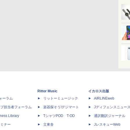
Rittor Music
イカロス出版
dフォーラム
リットーミュージック
AIRLINEweb
ップ担当者フォーラム
楽器探そう!デジマート
Jディフェンスニュー
ness Library
TシャツPOD T-OD
通訳翻訳ジャーナル
セミナー
立東舎
JレスキューWeb