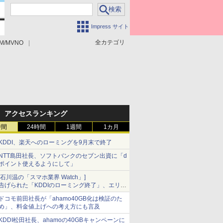
Impress サイト
全カテゴリ
M/MVNO
アクセスランキング
時間
24時間
1週間
1カ月
KDDI、楽天へのローミングを9月末で終了
NTT島田社長、ソフトバンクのセブン出資に「d
ポイント使えるようにして」
[石川温の「スマホ業界 Watch」]
告げられた「KDDIのローミング終了」、エリア
マップの落とし穴と楽天モバイルの課題
ドコモ前田社長が「ahamo40GB化は検証のた
め」、料金値上げへの考え方にも言及
KDDI松田社長、ahamoの40GBキャンペーンに