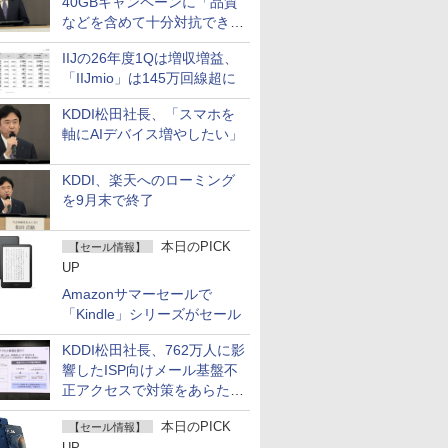
40GBキャンペーンに「品質
などを含めて十分対抗でき
る」
IIJの26年度1Qは増収増益、
「IIJmio」は145万回線超に
KDDI松田社長、「スマホを
軸にAIデバイス増やしたい」
KDDI、楽天へのローミング
を9月末で終了
本日のPICK
【セール情報】
UP
Amazonサマーセールで
「Kindle」シリーズがセール
KDDI松田社長、762万人に影
響したISP向けメール基盤不
正アクセスで対策をあらため
て説明
本日のPICK
【セール情報】
UP