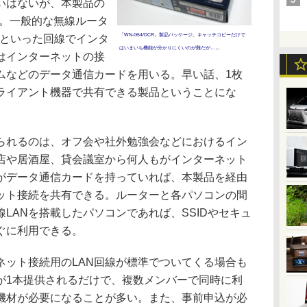
いはないが、本製品の
る。一般的な無線ルータ
「WN-G54/DCR」製品パッケージ。キャッチコピーだけで
TVといった回線でインタ
はいまいち機能が分かりにくいのが難だが……
はインターネットの接
ムなどのデータ通信カードを用いる。早い話、1枚
ライアント機器で共有できる製品ということにな
れるのは、オフ会や社外勉強会などにおけるイン
店や居酒屋、貸会議室から何人もがインターネット
がデータ通信カードを持っていれば、本製品を経由
ット接続を共有できる。ルーターと各パソコンの間
線LANを搭載したパソコンであれば、SSIDやセキュ
ぐに利用できる。
ット接続用のLAN回線が標準でついてくる場合も
が1本提供されるだけで、複数メンバーで同時に利
機材が必要になることが多い。また、事前申込が必