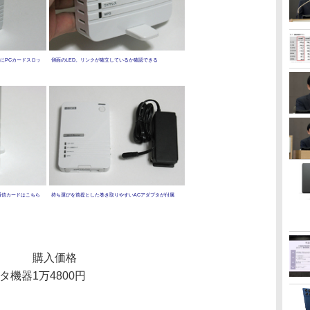
にPCカードスロッ
側面のLED。リンクが確立しているか確認できる
通信カードはこちら
持ち運びを前提とした巻き取りやすいACアダプタが付属
購入価格
タ機器
1万4800円