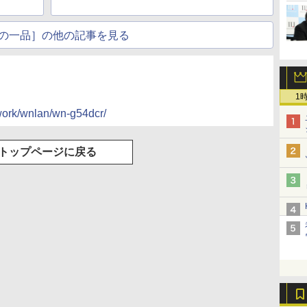
の一品］の他の記事を見る
1
twork/wnlan/wn-g54dcr/
トップページに戻る