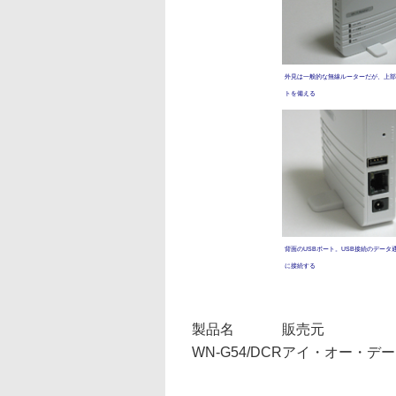
外見は一般的な無線ルーターだが、上部
トを備える
背面のUSBポート。USB接続のデータ
に接続する
製品名
販売元
WN-G54/DCR
アイ・オー・デー