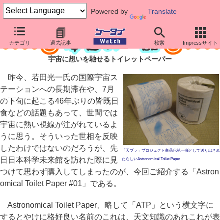
Powered by
Translate
カテゴリ
過去記事
検索
Impressサイト
宇宙に想いを馳せるトイレットペーパー
昨今、若田光一氏の国際宇宙ス
テーションへの長期滞在や、7月
の下旬に起こる46年ぶりの皆既日
食などの話題もあって、世間では
宇宙に熱い視線が注がれているよ
うに思う。そういった世相を反映
したわけではないのだろうが、先
「天プラ」プロジェクト商品化第一弾として送り出され
日日本科学未来館を訪れた際に見
たらしいAstronomical Toilet Paper
つけて思わず購入してしまったのが、今回ご紹介する「Astron
omical Toilet Paper #01」である。
Astronomical Toilet Paper、略して「ATP」という横文字に
するとやけに格好良い名前のこれは、天文知識のあれこれが表