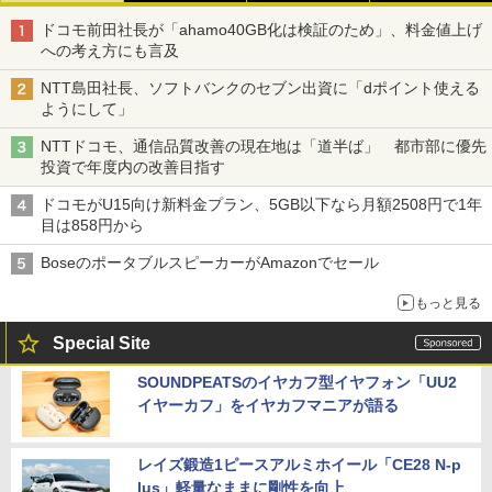
ドコモ前田社長が「ahamo40GB化は検証のため」、料金値上げ
への考え方にも言及
NTT島田社長、ソフトバンクのセブン出資に「dポイント使える
ようにして」
NTTドコモ、通信品質改善の現在地は「道半ば」 都市部に優先
投資で年度内の改善目指す
ドコモがU15向け新料金プラン、5GB以下なら月額2508円で1年
目は858円から
BoseのポータブルスピーカーがAmazonでセール
もっと見る
Special Site
SOUNDPEATSのイヤカフ型イヤフォン「UU2
イヤーカフ」をイヤカフマニアが語る
レイズ鍛造1ピースアルミホイール「CE28 N-p
lus」軽量なままに剛性を向上