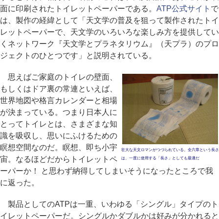
面に印刷されたトイレットペーパーである。
ATP公式サイト
で
は、製作の経緯として「天文学の普及を狙って製作されたトイ
レットペーパーで、天文学のいろいろな楽しみ方を提供してい
くネットワーク『天文学とプラネタリウム』（天プラ）のプロ
ジェクトのひとつです」と説明されている。
思えばご家庭のトイレの壁面、
もしくはドア裏の常連といえば、
世界地図や格言カレンダーと相場
が決まっている。つまり日本人に
とってトイレとは、さまざまな知
識を吸収し、思いにふけるための
瞑想空間なのだ。瞑想、即ち小宇
壮大な天文ロマンがつづられている。全六章という長さ
宙。なるほどだからトイレットペ
は、一度に使用する「長さ」としても最適だ
ーパーか！ と思わず納得してしまいそうになったところで我
に返った。
製品としてのATPは一重、いわゆる「シングル」タイプのト
イレットペーパーだ。シングルかダブルかは好みが分かれると