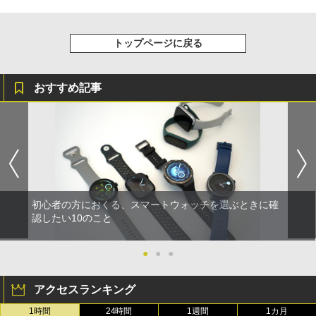
トップページに戻る
おすすめ記事
初心者の方におくる、スマートウォッチを選ぶときに確
認したい10のこと
●
●
●
アクセスランキング
1時間
24時間
1週間
1カ月