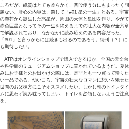
ころだが、紙質はとても柔らかく、普段使う分にもまったく問
題ない。肝心の内容は、題して「#01 星の一生」とある。宇宙
の塵芥から誕生した惑星が、周囲の天体と星団を作り、やがて
赤色巨星となってその一生を終えるまでの壮大な内容が全六章
で解説されており、なかなかに読み応えのある内容だった。
「#01」と言うからには続きも出るのであろう。続刊（？）に
も期待したい。
ATPはオンラインショップで購入できるほか、全国の天文台
や科学館のミュージアムショップに置かれているようだ。夏休
みにお子様とのお出かけの際には、是非とも一つ買って帰りた
い一品である。幼いころ、宇宙の壮大なロマンに想いを馳せた
世間のお父様方にこそオススメしたい。しかし朝のトイレタイ
ムに思わず読み耽ってしまい、トイレを占領しないようご注意
を。