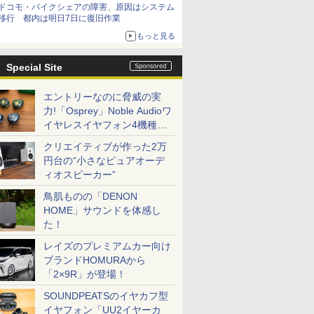
ドコモ・バイクシェアの障害、原因はシステム
移行 都内は明日7日に復旧作業
もっと見る
Special Site
エントリーなのに脅威の実
力!「Osprey」Noble Audioワ
イヤレスイヤフォン4機種を
一気に聴く
クリエイティブが作った2万
円台の“小さなピュアオーデ
ィオスピーカー”
鳥肌ものの「DENON
HOME」サウンドを体感し
た！
レイズのプレミアムカー向け
ブランドHOMURAから
「2×9R」が登場！
SOUNDPEATSのイヤカフ型
イヤフォン「UU2イヤーカ