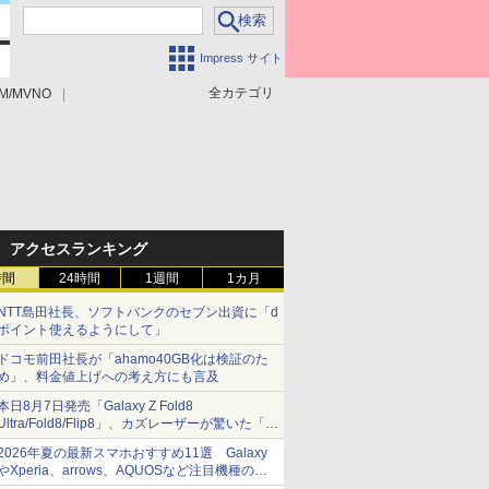
Impress サイト
全カテゴリ
M/MVNO
アクセスランキング
時間
24時間
1週間
1カ月
NTT島田社長、ソフトバンクのセブン出資に「d
ポイント使えるようにして」
ドコモ前田社長が「ahamo40GB化は検証のた
め」、料金値上げへの考え方にも言及
本日8月7日発売「Galaxy Z Fold8
Ultra/Fold8/Flip8」、カズレーザーが驚いた「そ
ば屋のメニュー並みの薄さ」
2026年夏の最新スマホおすすめ11選 Galaxy
やXperia、arrows、AQUOSなど注目機種の特
徴は