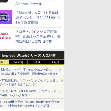
Amazonでセール
「Meta AI」を活用する体験
型イベント、渋谷で28日から
3日間限定開催
ドコモ・バイクシェアの障
害、原因はシステム移行 都
内は明日7日に復旧作業
Impress Watchシリーズ 人気記事
時間
24時間
1週間
1カ月
【家電レビュー】手ごわい雑草との戦い、コメ
リの草刈機で完全勝利 掃除機感覚で使えた
NTT島田社長、ソフトバンクのセブン出資に「d
ポイント使えるようにして」
ミスド「Mrs. GREEN APPLE」のコラボドーナ
ツ4種、いよいよ発売！
ドコモ前田社長が「ahamo40GB化は検証のた
め」、料金値上げへの考え方にも言及