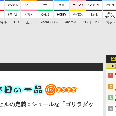
バイル
UQ
楽天
iPhone (iOS)
Android
5G
IoT
格安SI
アクセサリー
業界動向
法人向け
最新技術/その他
1
アヒルの定義：シュールな「ゴリラダッ