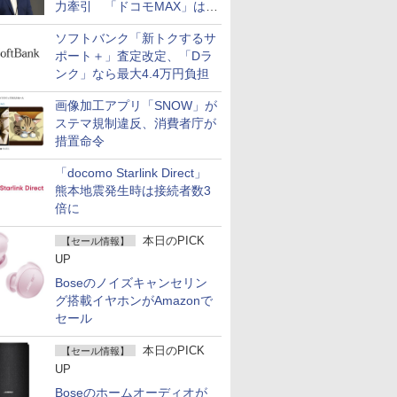
力牽引 「ドコモMAX」は
400万契約突破
ソフトバンク「新トクするサ
ポート＋」査定改定、「Dラ
ンク」なら最大4.4万円負担
画像加工アプリ「SNOW」が
ステマ規制違反、消費者庁が
措置命令
「docomo Starlink Direct」
熊本地震発生時は接続者数3
倍に
本日のPICK
【セール情報】
UP
Boseのノイズキャンセリン
グ搭載イヤホンがAmazonで
セール
本日のPICK
【セール情報】
UP
Boseのホームオーディオが