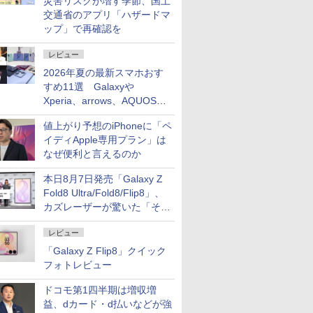
災害リスクが増す季節、国土
交通省のアプリ「ハザードマ
ップ」で再確認を
レビュー
2026年夏の最新スマホおす
すめ11選 Galaxyや
Xperia、arrows、AQUOSな
ど注目機種の特徴は
値上がり予想のiPhoneに「ペ
イディApple専用プラン」は
なぜ便利と言えるのか
本日8月7日発売「Galaxy Z
Fold8 Ultra/Fold8/Flip8」、
カズレーザーが驚いた「そば
屋のメニュー並みの薄さ」
レビュー
「Galaxy Z Flip8」クイック
フォトレビュー
ドコモ第1四半期は増収増
益、dカード・d払いなどが強