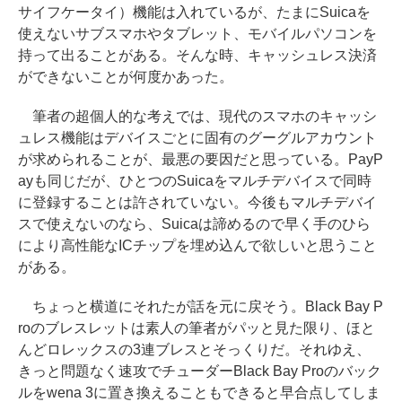
サイフケータイ）機能は入れているが、たまにSuicaを
使えないサブスマホやタブレット、モバイルパソコンを
持って出ることがある。そんな時、キャッシュレス決済
ができないことが何度かあった。
筆者の超個人的な考えでは、現代のスマホのキャッシ
ュレス機能はデバイスごとに固有のグーグルアカウント
が求められることが、最悪の要因だと思っている。PayP
ayも同じだが、ひとつのSuicaをマルチデバイスで同時
に登録することは許されていない。今後もマルチデバイ
スで使えないのなら、Suicaは諦めるので早く手のひら
により高性能なICチップを埋め込んで欲しいと思うこと
がある。
ちょっと横道にそれたが話を元に戻そう。Black Bay P
roのブレスレットは素人の筆者がパッと見た限り、ほと
んどロレックスの3連ブレスとそっくりだ。それゆえ、
きっと問題なく速攻でチューダーBlack Bay Proのバック
ルをwena 3に置き換えることもできると早合点してしま