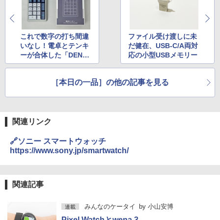
これで数字の打ち間違
ファイル受け渡しに未
いなし！電卓とテンキ
だ健在、USB-C/A両対
ーが合体した「DENTE
応の小型USBメモリー
N」を導入
［本日の一品］の他の記事を見る
関連リンク
🔗ソニー スマートウォッチ
https://www.sony.jp/smartwatch/
関連記事
みんなのケータイ
by
小山安博
連載
Pixel Watchとwena 3