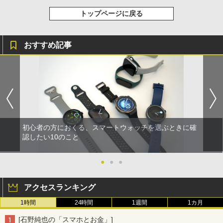
トップページに戻る
おすすめ記事
初心者の方におくる、スマートウォッチを選ぶときに確
認したい10のこと
●
●
●
アクセスランキング
1時間
24時間
1週間
1カ月
[石野純也の「スマホとお金」]