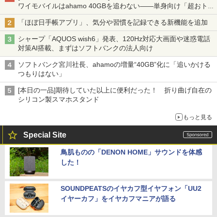
ワイモバイルはahamo 40GBを追わない――単身向け「超おトク
割」の安さと1年限定の注意点
「ほぼ日手帳アプリ」、気分や習慣を記録できる新機能を追加
シャープ「AQUOS wish6」発表、120Hz対応大画面や迷惑電話
対策AI搭載、まずはソフトバンクの法人向け
ソフトバンク宮川社長、ahamoの増量“40GB”化に「追いかける
つもりはない」
[本日の一品]期待していた以上に便利だった！ 折り曲げ自在の
シリコン製スマホスタンド
もっと見る
Special Site
鳥肌ものの「DENON HOME」サウンドを体感
した！
SOUNDPEATSのイヤカフ型イヤフォン「UU2
イヤーカフ」をイヤカフマニアが語る