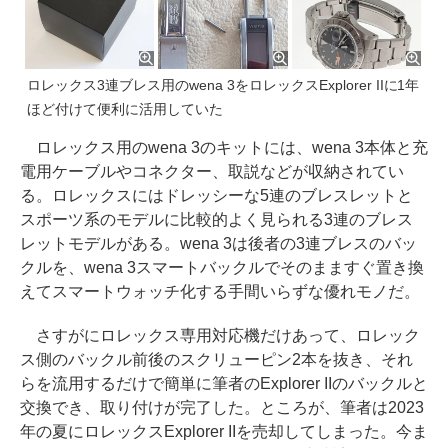
ロレックス3連ブレス用のwena 3をロレックスExplorer IIに1年
ほど付けて便利に活用していた
ロレックス用のwena 3のキットには、wena 3本体と充
電用ケーブルやコネクター、取説などが収納されてい
る。ロレックスにはドレッシーな5連のブレスレットと
スポーツ系のモデルに比較的よく見られる3連のブレス
レットモデルがある。wena 3は後者の3連ブレスのバッ
クルを、wena 3スマートバックルでそのまますぐ置き換
えてスマートウォッチ化する手間いらずな優れモノだ。
さすがにロレックス専用対応機だけあって、ロレック
ス側のバックル前後のスクリューピン2本を抜き、それ
らを流用するだけで簡単に筆者のExplorer IIのバックルと
交換でき、取り付けが完了した。ところが、筆者は2023
年の夏にロレックスExplorer IIを売却してしまった。今ま