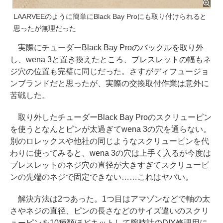
LAARVEEのように簡単にBlack Bay Proにも取り付けられると
思ったが無理だった
実際にチューダーBlack Bay Proのバックルを取り外
し、wena 3と置き換えたところ、ブレスレットの幅もネ
ジ穴の位置も完璧に同じだった。さすがディフュージョ
ンブランドだと思ったが、実際の交換取付作業は意外に
苦戦した。
取り外したチューダーBlack Bay Proのスクリューピン
を使うとなんとピンが太過ぎてwena 3の穴を通らない。
別のロレックスや他社の同じようなスクリューピンを代
わりに使ってみると、wena 3の穴は上手く入るが今度は
ブレスレットのネジ穴の直径が大きすぎてスクリューピ
ンの先端のネジで固定できない……これはヤバい。
解決方法は2つあった。1つ目はアマゾンなどで軸の太
さやネジの直径、ピンの長さなどのサイズ違いのスクリ
ューピンを10種類ほどキットして腕時計のDIY修理用に