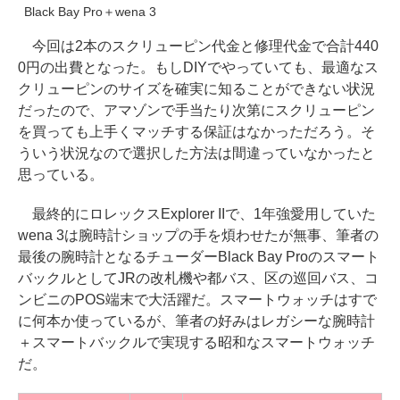
Black Bay Pro＋wena 3
今回は2本のスクリューピン代金と修理代金で合計440
0円の出費となった。もしDIYでやっていても、最適なス
クリューピンのサイズを確実に知ることができない状況
だったので、アマゾンで手当たり次第にスクリューピン
を買っても上手くマッチする保証はなかっただろう。そ
ういう状況なので選択した方法は間違っていなかったと
思っている。
最終的にロレックスExplorer IIで、1年強愛用していた
wena 3は腕時計ショップの手を煩わせたが無事、筆者の
最後の腕時計となるチューダーBlack Bay Proのスマート
バックルとしてJRの改札機や都バス、区の巡回バス、コ
ンビニのPOS端末で大活躍だ。スマートウォッチはすで
に何本か使っているが、筆者の好みはレガシーな腕時計
＋スマートバックルで実現する昭和なスマートウォッチ
だ。