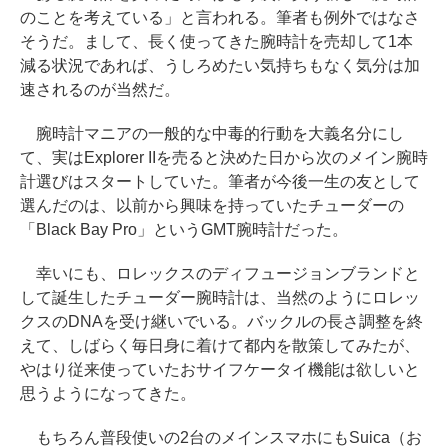
のことを考えている」と言われる。筆者も例外ではなさ
そうだ。まして、長く使ってきた腕時計を売却して1本
減る状況であれば、うしろめたい気持ちもなく気分は加
速されるのが当然だ。
腕時計マニアの一般的な中毒的行動を大義名分にし
て、実はExplorer IIを売ると決めた日から次のメイン腕時
計選びはスタートしていた。筆者が今後一生の友として
選んだのは、以前から興味を持っていたチューダーの
「Black Bay Pro」というGMT腕時計だった。
幸いにも、ロレックスのディフュージョンブランドと
して誕生したチューダー腕時計は、当然のようにロレッ
クスのDNAを受け継いでいる。バックルの長さ調整を終
えて、しばらく毎日身に着けて都内を散策してみたが、
やはり従来使っていたおサイフケータイ機能は欲しいと
思うようになってきた。
もちろん普段使いの2台のメインスマホにもSuica（お