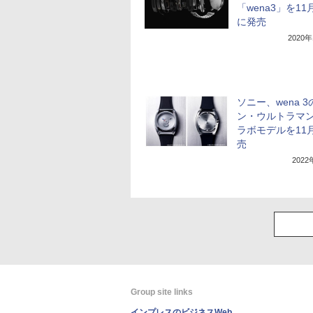
「wena3」を11
に発売
2020
ソニー、wena 
ン・ウルトラマ
ラボモデルを11
売
202
Group site links
インプレスのビジネスWeb