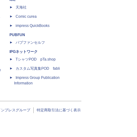
天海社
ス
Comic curea
impress QuickBooks
PUBFUN
パブファンセルフ
IPGネットワーク
TシャツPOD pTa.shop
カスタム写真集POD fabli
e
Impress Group Publication
Information
インプレスグループ
特定商取引法に基づく表示