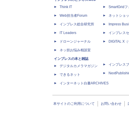
Think IT
SmartGri
Web担当者Forum
ネットショ
インプレス総合研究所
Impress Busi
IT Leaders
インプレス
ドローンジャーナル
DIGITAL
ネッ担お悩み相談室
インプレスの本と雑誌
インプレス
デジタルカメラマガジン
NextPublish
できるネット
インターネット白書ARCHIVES
本サイトのご利用について
お問い合わせ