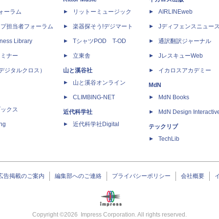
dフォーラム
リットーミュージック
AIRLINEweb
ップ担当者フォーラム
楽器探そう!デジマート
Jディフェンスニュー
ness Library
TシャツPOD T-OD
通訳翻訳ジャーナル
セミナー
立東舎
JレスキューWeb
 X（デジタルクロス）
山と溪谷社
イカロスアカデミー
山と溪谷オンライン
MdN
CLIMBING-NET
MdN Books
ブックス
近代科学社
MdN Design Interactiv
ing
近代科学社Digital
テックリブ
TechLib
広告掲載のご案内
編集部へのご連絡
プライバシーポリシー
会社概要
Copyright ©
2026
Impress Corporation. All rights reserved.