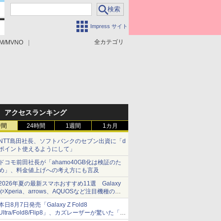
Impress サイト
全カテゴリ
M/MVNO
アクセスランキング
時間
24時間
1週間
1カ月
NTT島田社長、ソフトバンクのセブン出資に「d
ポイント使えるようにして」
ドコモ前田社長が「ahamo40GB化は検証のた
め」、料金値上げへの考え方にも言及
2026年夏の最新スマホおすすめ11選 Galaxy
やXperia、arrows、AQUOSなど注目機種の特
徴は
本日8月7日発売「Galaxy Z Fold8
Ultra/Fold8/Flip8」、カズレーザーが驚いた「そ
ば屋のメニュー並みの薄さ」