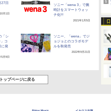
月27日
ソニー「wena 3」で腕
時計をスマートウォッ
年10月1日
チ化!!!
2021年1月5日
3の「シ
ソニー、「wena」でジ
ン」コ
ョジョとのコラボモデ
月に発
ルを秋発売
2022年9月21日
2年5月9日
トップページに戻る
Rittor Music
イカロス出版