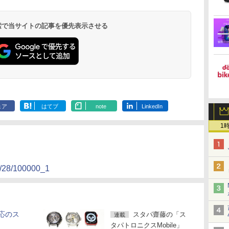
 検索で当サイトの記事を優先表示させる
ェア
はてブ
note
LinkedIn
1
01/28/100000_1
対応のス
スタパ齋藤の「ス
連載
タパトロニクスMobile」