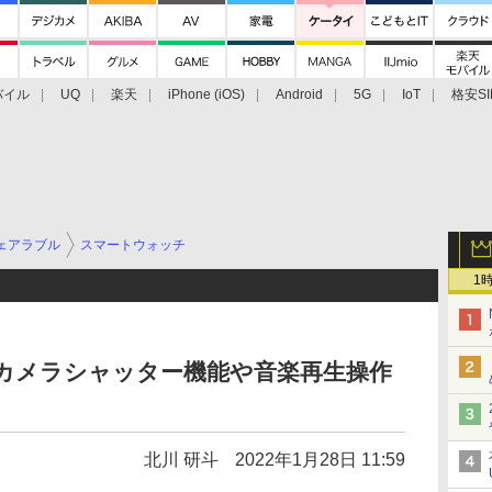
バイル
UQ
楽天
iPhone (iOS)
Android
5G
IoT
格安SI
アクセサリー
業界動向
法人向け
最新技術/その他
ェアラブル
スマートウォッチ
1
ホのカメラシャッター機能や音楽再生操作
北川 研斗
2022年1月28日 11:59