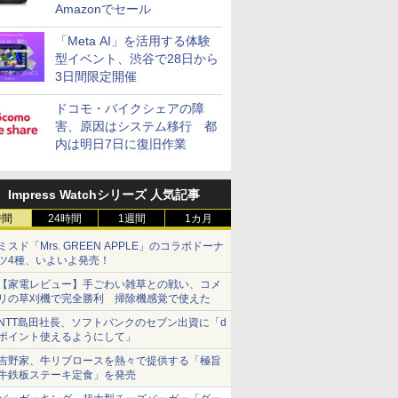
Amazonでセール
「Meta AI」を活用する体験
型イベント、渋谷で28日から
3日間限定開催
ドコモ・バイクシェアの障
害、原因はシステム移行 都
内は明日7日に復旧作業
Impress Watchシリーズ 人気記事
時間
24時間
1週間
1カ月
ミスド「Mrs. GREEN APPLE」のコラボドーナ
ツ4種、いよいよ発売！
【家電レビュー】手ごわい雑草との戦い、コメ
リの草刈機で完全勝利 掃除機感覚で使えた
NTT島田社長、ソフトバンクのセブン出資に「d
ポイント使えるようにして」
吉野家、牛リブロースを熱々で提供する「極旨
牛鉄板ステーキ定食」を発売