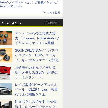
Boseのノイズキャンセリング搭載イヤホンが
Amazonでセール
もっと見る
Special Site
エントリーなのに脅威の実
力!「Osprey」Noble Audioワ
イヤレスイヤフォン4機種を
一気に聴く
SOUNDPEATSのイヤカフ型
イヤフォン「UU2イヤーカ
フ」をイヤカフマニアが語る
お値段そのままでメモリ倍
増！メモリ32GBの「お得な
ゲーミングノート」
レイズ鍛造1ピースアルミホ
イール「CE28 N-plus」軽量
なままに剛性を向上
性能の良いお得な中古PC情
報はこのページでチェック！