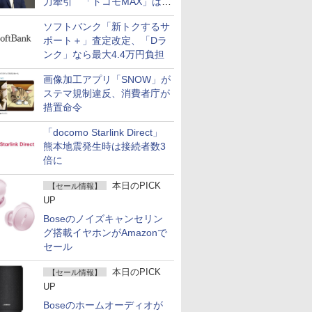
力牽引 「ドコモMAX」は
400万契約突破
ソフトバンク「新トクするサ
ポート＋」査定改定、「Dラ
ンク」なら最大4.4万円負担
画像加工アプリ「SNOW」が
ステマ規制違反、消費者庁が
措置命令
「docomo Starlink Direct」
熊本地震発生時は接続者数3
倍に
本日のPICK
【セール情報】
UP
Boseのノイズキャンセリン
グ搭載イヤホンがAmazonで
セール
本日のPICK
【セール情報】
UP
Boseのホームオーディオが